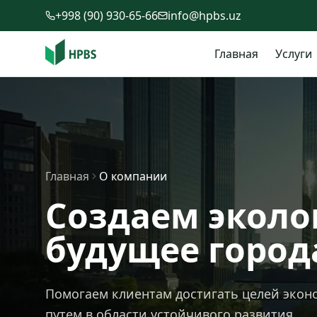
Перейти к содержимому
+998 (90) 930-65-66
info@hpbs.uz
Главная
Услуги
Главная
О компании
Создаем эколо
будущее город
Помогаем клиентам достигать целей эко
путем в области устойчивого развития.