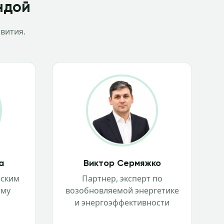
ндой
вития.
а
Виктор Сермяжко
еским
Партнер, эксперт по
ому
возобновляемой энергетике
и энергоэффективности