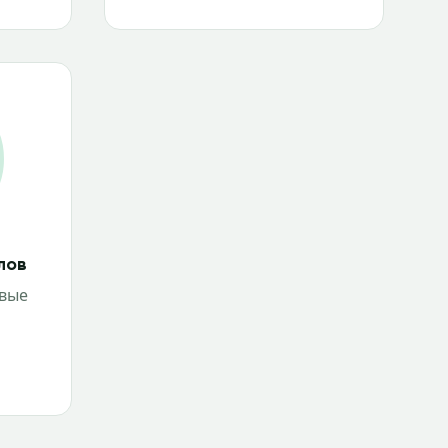
лов
овые