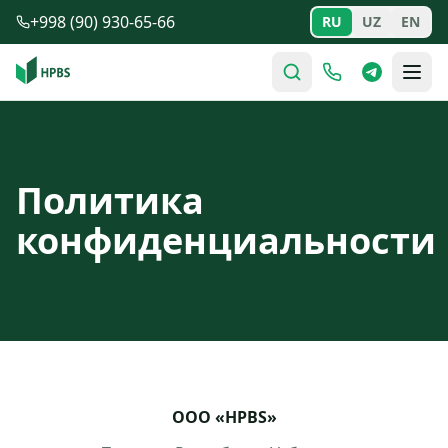
Перейти к содержимому
+998 (90) 930-65-66
RU
UZ
EN
Политика
конфиденциальности
ООО «HPBS»