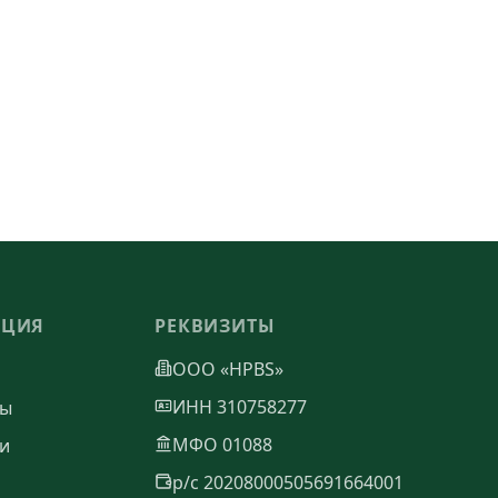
АЦИЯ
РЕКВИЗИТЫ
ООО «HPBS»
ИНН 310758277
ты
МФО 01088
и
р/с 20208000505691664001