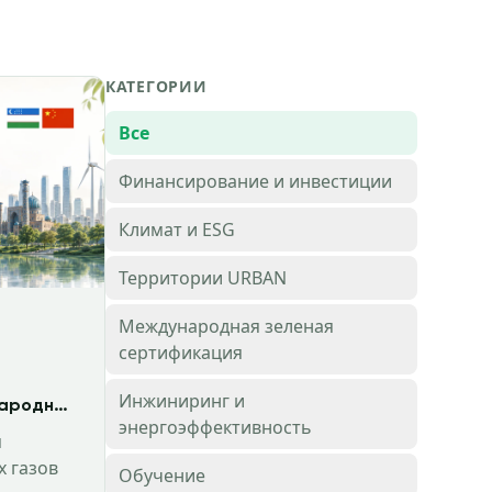
КАТЕГОРИИ
Все
Финансирование и инвестиции
Климат и ESG
Территории URBAN
Международная зеленая
сертификация
Инжиниринг и
народная
энергоэффективность
ния и
я
и
 газов
Обучение