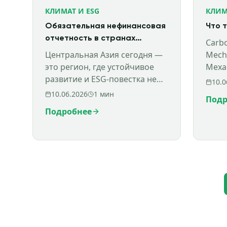
КЛИМАТ И ESG
КЛИМ
Обязательная нефинансовая
Что 
отчетность в странах
Carb
Центральной Азии
Центральная Азия сегодня —
Mech
это регион, где устойчивое
Меха
развитие и ESG-повестка не
Угле
10.0
просто модный тренд, а
это 
10.06.2026
1
мин
Подр
долгосрочный стратегический
союза
Подробнее
приоритет, закрепленный на в
бол