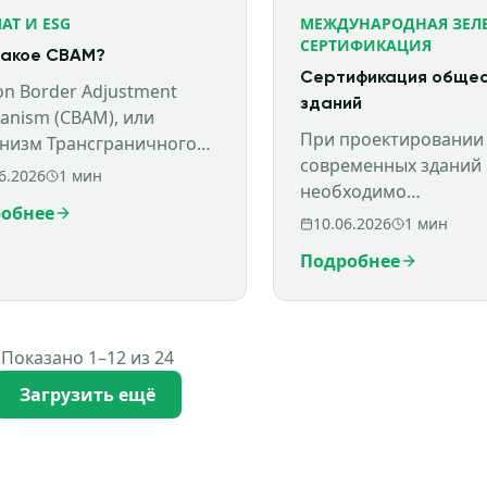
АТ И ESG
МЕЖДУНАРОДНАЯ ЗЕЛ
СЕРТИФИКАЦИЯ
такое CBAM?
Сертификация обще
on Border Adjustment
зданий
anism (CBAM), или
При проектировании
низм Трансграничного
современных зданий
родного Регулирования, –
6.2026
1
мин
необходимо
инициатива Европейского
обнее
руководствоваться
 (ЕС), которая вызвала
10.06.2026
1
мин
требованиями актуа
Подробнее
стандартов к экологи
эффективности
использования ресурс
Показано 1–12 из 24
Загрузить ещё