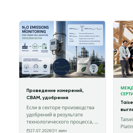
МЕЖД
Проведение измерений,
СЕРТ
CBAM, удобрения
Taise
Если в секторе производства
выгл
удобрений в результате
здан
Taisei
технологического процесса, а
цирк
Plat
не сжигания топлива,
27.07.2026
1
мин
дейс