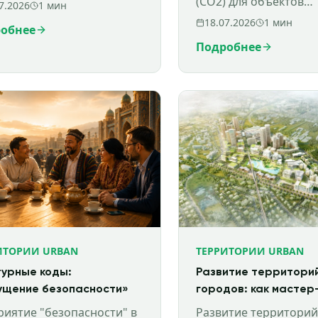
(СО2) для объектов
7.2026
1
мин
недвижимости. Прив
18.07.2026
1
мин
обнее
капиталов междунар
Подробнее
финансовых институт
частных инвестиций.
ИТОРИИ URBAN
ТЕРРИТОРИИ URBAN
турные коды:
Развитие территорий
щение безопасности»
городов: как мастер
планирование и
риятие "безопасности" в
Развитие территорий,