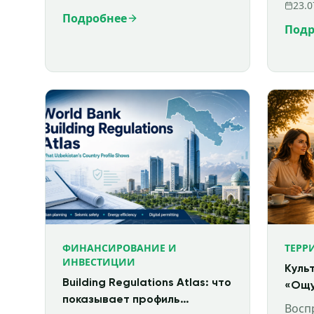
23.0
образуются выбросы N₂O,
Подробнее
оператор обязан
Подр
осуществлять их мон
ФИНАНСИРОВАНИЕ И
ТЕРР
ИНВЕСТИЦИИ
Куль
Building Regulations Atlas: что
«Ощу
показывает профиль
Восп