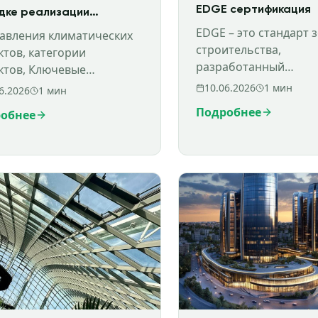
EDGE сертификация
дке реализации
ктов по международной
EDGE – это стандарт 
авления климатических
овле парниковыми
строительства,
ктов, категории
ми в Узбекистане
разработанный
ктов, Ключевые
Международной фин
дологические элементы
10.06.2026
1
мин
6.2026
1
мин
корпорацией IFC. В 
атических проектов
Подробнее
обнее
от широко распрост
стандартов, таких как