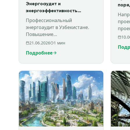
Энергоаудит и
поря
энергоэффективность
прое
Напр
городов: как снизить
торг
Профессиональный
прое
расходы и повысить
газа
энергоаудит в Узбекистане.
прое
инвестиционную
Повышение
мето
10.0
привлекательность объектов
энергоэффективности зданий,
Клим
21.06.2026
1
мин
Подр
снижение расходов, ESG, LEED,
Подробнее
BREEAM, EDGE. Консультация
HPBS.