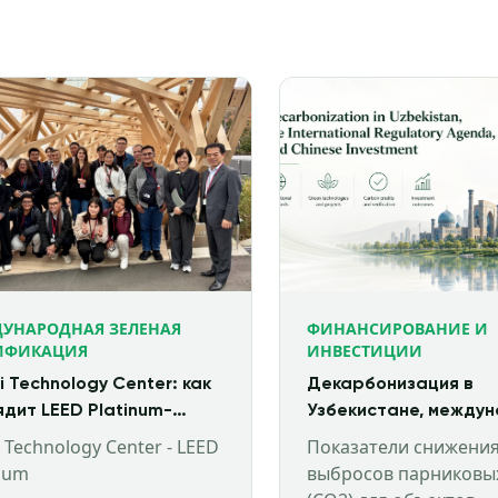
УНАРОДНАЯ ЗЕЛЕНАЯ
ФИНАНСИРОВАНИЕ И
ИФИКАЦИЯ
ИНВЕСТИЦИИ
i Technology Center: как
Декарбонизация в
ядит LEED Platinum-
Узбекистане, между
ие будущего и
повестка регулирова
 Technology Center - LEED
Показатели снижени
улярная архитектура в
китайские инвестици
inum
выбросов парниковых
твии