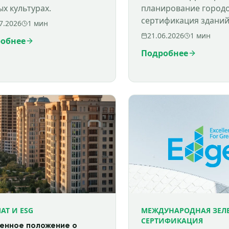
сертификация здани
ых культурах.
планирование городо
формируют будущее
сертификация зданий
7.2026
1
мин
Узбекистана
Узбекистане. LEED, B
21.06.2026
1
мин
обнее
EDGE, ESG и устойчи
Подробнее
развитие от эксперто
АТ И ESG
МЕЖДУНАРОДНАЯ ЗЕЛ
СЕРТИФИКАЦИЯ
енное положение о