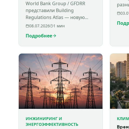
Узбекистана
World Bank Group / GFDRR
разн
представили Building
03.0
Regulations Atlas — новую
Подр
открытую платформу, которая
08.07.2026
1
мин
делает данные о
Подробнее
строительном регулировании
разных стран боле
ИНЖИНИРИНГ И
КЛИМ
ЭНЕРГОЭФФЕКТИВНОСТЬ
Врем