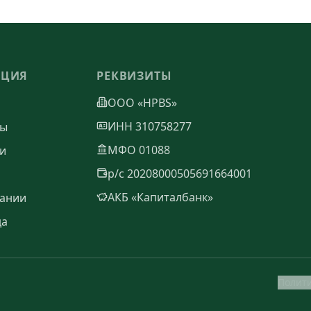
АЦИЯ
РЕКВИЗИТЫ
ООО «HPBS»
ИНН 310758277
ты
МФО 01088
и
р/с 20208000505691664001
АКБ «Капиталбанк»
ании
да
Полит