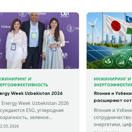
НЖИНИРИНГ И
ИНЖИНИРИНГ И
ЕРГОЭФФЕКТИВНОСТЬ
ЭНЕРГОЭФФЕКТИ
ergy Week Uzbekistan 2026
Япония и Узбек
расширяют сот
 Energy Week Uzbekistan 2026
сфере зелёной 
суждаются ESG, углеродная
Япония и Узбек
цифровых фина
озрачность, зеленое
сотрудничество
нансирование и устойчивое
энергетики, ци
2.05.2026
звитие энергетического
ESG и устойчив