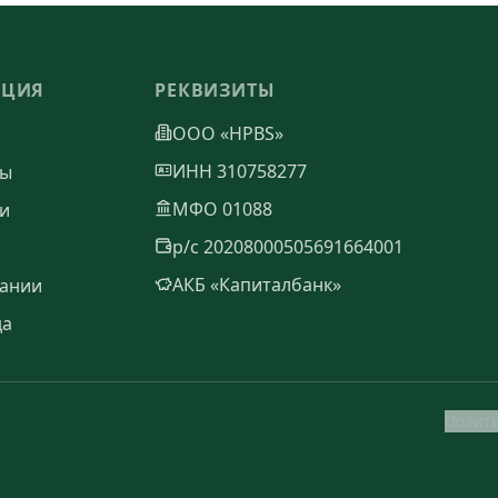
АЦИЯ
РЕКВИЗИТЫ
ООО «HPBS»
ИНН 310758277
ты
МФО 01088
и
р/с 20208000505691664001
АКБ «Капиталбанк»
ании
да
Полит