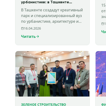
урбанистике: в Ташкенте
15
запускают новые проекты для
В Ташкенте создадут креативный
от
развития городской среды
парк и специализированный вуз
зн
по урбанистике, архитектуре и
ус
1
территориальному развитию
по
16.04.2026
Ч
для подготовки новых
сф
Читать
специалистов.
фи
ЗЕЛЕНОЕ СТРОИТЕЛЬСТВО
Ф