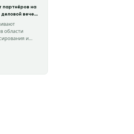
т партнёров на
 деловой вечер
Tower
вивают
 в области
сирования и
оительства в
G, EDGE и
 проекты.