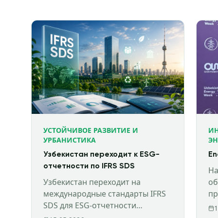
УСТОЙЧИВОЕ РАЗВИТИЕ И
И
УРБАНИСТИКА
ЭН
Узбекистан переходит к ESG-
En
отчетности по IFRS SDS
На
Узбекистан переходит на
об
международные стандарты IFRS
пр
SDS для ESG-отчетности
фи
1
государственных компаний.
ра