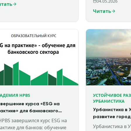
04.05.2026
итать
ктора в Узбекистане.
экономики.
Читать
АДЕМИЯ HPBS
УСТОЙЧИВОЕ РА
УРБАНИСТИКА
вершение курса «ESG на
Урбанистика в 
актике» для банковского
развитие город
ктора
HPBS завершился курс ESG на
планирование
Урбанистика в У
актике для банков: обучение