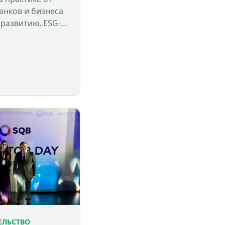
банков и бизнеса
 развитию, ESG-
ическим рискам и
инансированию.
ЕЛЬСТВО