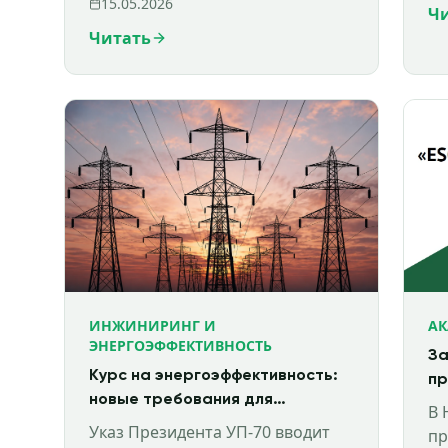
15.05.2026
Ч
Новые требования включают
се
Читать
раскрытие климатических
рисков,
ИНЖИНИРИНГ И
АК
ЭНЕРГОЭФФЕКТИВНОСТЬ
За
Курс на энергоэффективность:
пр
новые требования для
се
В 
государственного сектора с
Указ Президента УП-70 вводит
пр