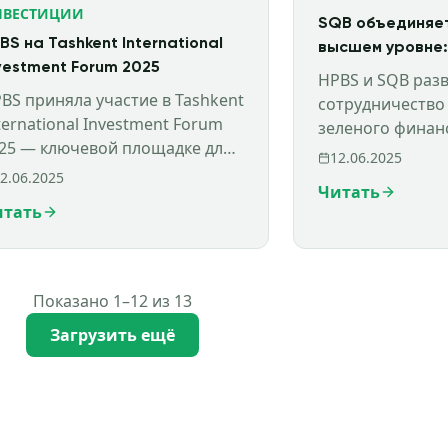
НВЕСТИЦИИ
SQB объединяе
BS на Tashkent International
высшем уровне:
vestment Forum 2025
на крыше SQB 
HPBS и SQB раз
BS приняла участие в Tashkent
сотрудничество
ternational Investment Forum
зеленого финан
25 — ключевой площадке для
устойчивого стр
12.06.2025
вестиций, ESG и зеленого
Узбекистане. ES
2.06.2025
Читать
нансирования в Узбекистане.
инвестиционные
итать
Показано 1–12 из 13
Загрузить ещё