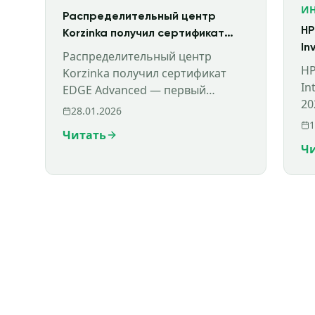
И
Распределительный центр
HP
Korzinka получил сертификат
In
EDGE Advanced — первый
Распределительный центр
новостроительный проект
HP
Korzinka получил сертификат
такого уровня в Узбекистане
In
EDGE Advanced — первый
20
новостроительный проект
28.01.2026
ин
такого уровня в Узбекистане.
1
Читать
фи
HPBS сопровождала EDGE
Ч
сертифика