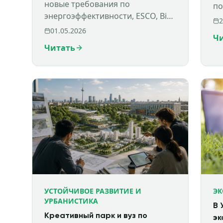
2026 года
новые требования по
по
энергоэффективности, ESCO, Big
оц
2
Data и устойчивому
ус
01.05.2026
Ч
строительству для
Читать
государственного сектора
Узбекистана.
УСТОЙЧИВОЕ РАЗВИТИЕ И
ЭК
УРБАНИСТИКА
В 
Креативный парк и вуз по
эк