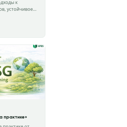
дходы к
ов, устойчивое
экология и
дународных
на практике»
а практике от