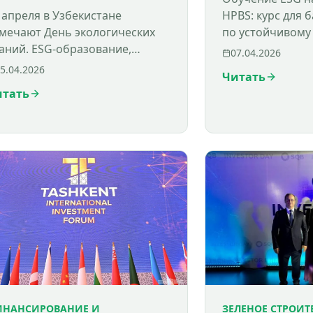
 апреля в Узбекистане
HPBS: курс для 
мечают День экологических
по устойчивому
аний. ESG-образование,
оценке, климат
07.04.2026
тойчивое развитие и
устойчивому ф
5.04.2026
Читать
дготовка специалистов в
итать
ере экологии и зеленого
нансиро
ИНАНСИРОВАНИЕ И
ЗЕЛЕНОЕ СТРОИТ