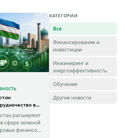
КАТЕГОРИИ
Все
Финансирование и
инвестиции
Инжиниринг и
энергоэффективность
Обучение
ВНОСТЬ
Другие новости
истан
рудничество в
энергетики и
истан расширяют
нсов
 в сфере зеленой
фровых финансов,
ого развития