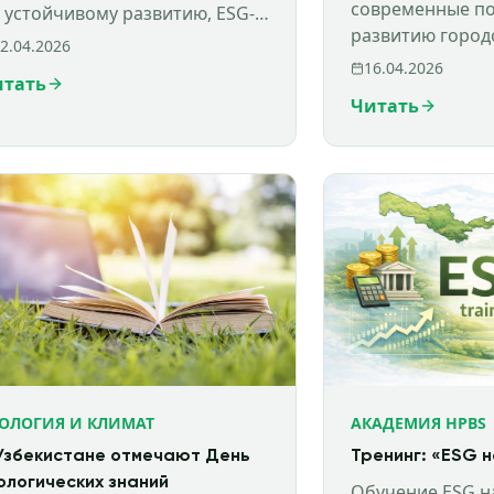
современные по
 устойчивому развитию, ESG-
развитию город
енке, климатическим рискам и
2.04.2026
планирование, 
тойчивому финансированию.
16.04.2026
итать
внедрение меж
Читать
практик.
ОЛОГИЯ И КЛИМАТ
АКАДЕМИЯ HPBS
Узбекистане отмечают День
Тренинг: «ESG 
ологических знаний
Обучение ESG н