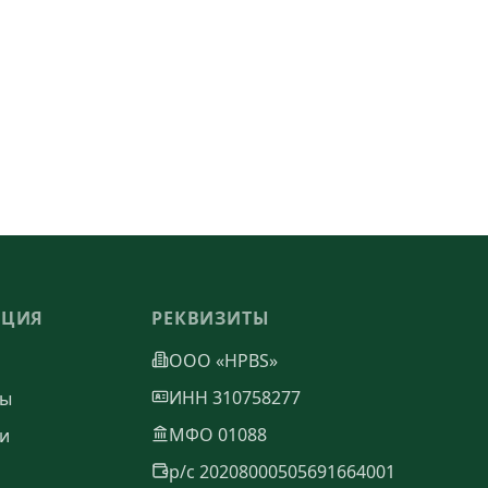
АЦИЯ
РЕКВИЗИТЫ
ООО «HPBS»
ИНН 310758277
ты
МФО 01088
и
р/с 20208000505691664001