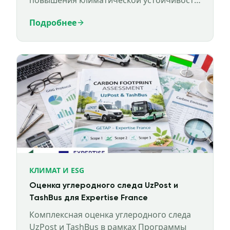
повышения климатической устойчивости
города Янгиюль в рамках программы
Подробнее
Всемирного банка NBSOS.
КЛИМАТ И ESG
Оценка углеродного следа UzPost и
TashBus для Expertise France
Комплексная оценка углеродного следа
UzPost и TashBus в рамках Программы