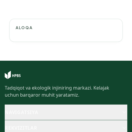
ALOQA
Tadqiqot va ekologik injiniring markazi. Kelajak
uchun barqaror muhit yaratamiz.
NAVIGATSIYA
REKVIZITLAR