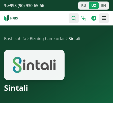
Tarkibga o'tish
+998 (90) 930-65-66
RU
UZ
EN
Bosh sahifa
Bizning hamkorlar
Sintali
Sintali