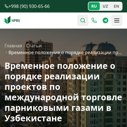
Перейти к содержимому
+998 (90) 930-65-66
RU
UZ
EN
Главная
Статьи
Временное положение о порядке реализации проектов по ме…
Временное положение о
порядке реализации
проектов по
международной торговле
парниковыми газами в
Узбекистане