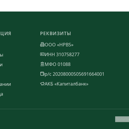
АЦИЯ
РЕКВИЗИТЫ
ООО «HPBS»
ИНН 310758277
ты
МФО 01088
и
р/с 20208000505691664001
АКБ «Капиталбанк»
ании
да
Полит