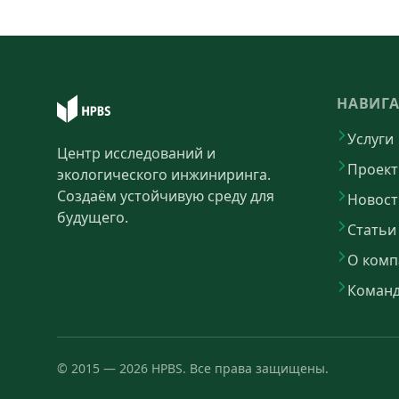
НАВИГ
Услуги
Центр исследований и
Проек
экологического инжиниринга.
Создаём устойчивую среду для
Новост
будущего.
Статьи
О комп
Коман
©
2015
—
2026
HPBS.
Все права защищены.