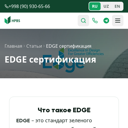
Перейти к содержимому
+998 (90) 930-65-66
RU
UZ
EN
Главная
Статьи
EDGE сертификация
EDGE сертификация
Что такое EDGE
– это стандарт зеленого
EDGE