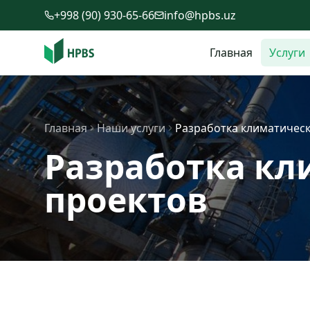
Перейти к содержимому
+998 (90) 930-65-66
info@hpbs.uz
Главная
Услуги
Главная
Наши услуги
Разработка климатическ
Разработка кл
проектов