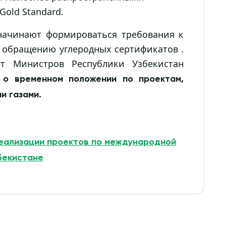
Gold Standard.
 начинают формироваться требования к
и обращению углеродных сертификатов .
т Министров Республики Узбекистан
о временном положении по проектам,
и газами.
еализации проектов по международной
бекистане