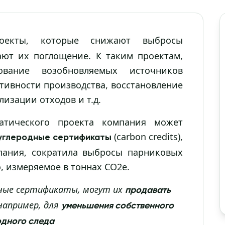
кты, которые снижают выбросы
ают их поглощение. К таким проектам,
ование возобновляемых источников
тивности производства, восстановление
лизации отходов и т.д.
атического проекта компания может
(carbon credits),
 углеродные сертификаты
пания, сократила выбросы парниковых
, измеряемое в тоннах СО2е.
дные сертификаты, могут их
продавать
 например, для
уменьшения собственного
одного следа