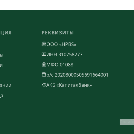
АЦИЯ
РЕКВИЗИТЫ
ООО «HPBS»
ИНН 310758277
ты
МФО 01088
и
р/с 20208000505691664001
АКБ «Капиталбанк»
ании
да
Полит