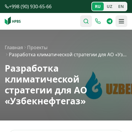
Перейти к содержимому
+998 (90) 930-65-66
RU
UZ
EN
Главная
Проекты
Разработка климатической стратегии для АО «Узбекнефтега…
Разработка
климатической
стратегии для АО
«Узбекнефтегаз»