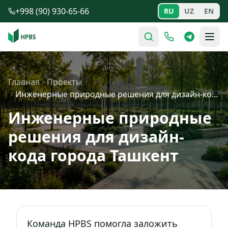
Перейти к содержимому
+998 (90) 930-65-66
RU
UZ
EN
Главная
Проекты
Инженерные природные решения для дизайн-кода города Таш…
Инженерные природные
решения для дизайн-
кода города Ташкент
Команда HPBS помогла заложить