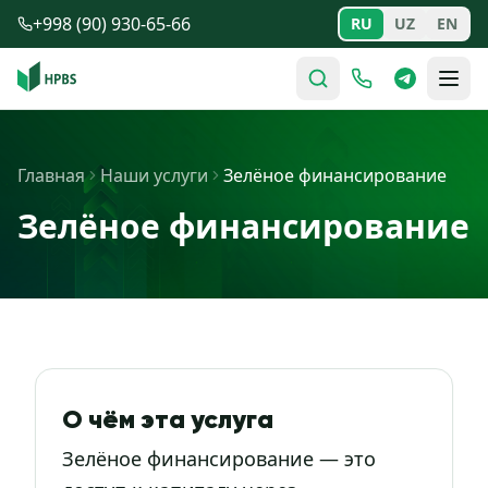
Перейти к содержимому
+998 (90) 930-65-66
RU
UZ
EN
Главная
Наши услуги
Зелёное финансирование
Зелёное финансирование
О чём эта услуга
Зелёное финансирование — это