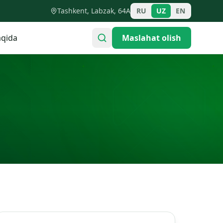
Tashkent, Labzak, 64A
RU
UZ
EN
qida
Maslahat olish