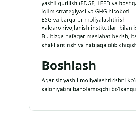
yashil qurilish (EDGE, LEED va boshq
iqlim strategiyasi va GHG hisoboti
ESG va barqaror moliyalashtirish
xalqaro rivojlanish institutlari bilan 
Bu bizga nafaqat maslahat berish, ba
shakllantirish va natijaga olib chiqi
Boshlash
Agar siz yashil moliyalashtirishni ko
salohiyatini baholamoqchi bo‘lsangi