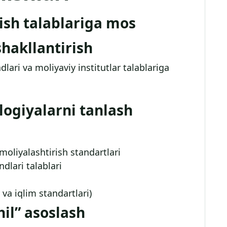
rish talablariga mos
shakllantirish
ari va moliyaviy institutlar talablariga
logiyalarni tanlash
oliyalashtirish standartlari
ndlari talablari
h va iqlim standartlari)
hil” asoslash