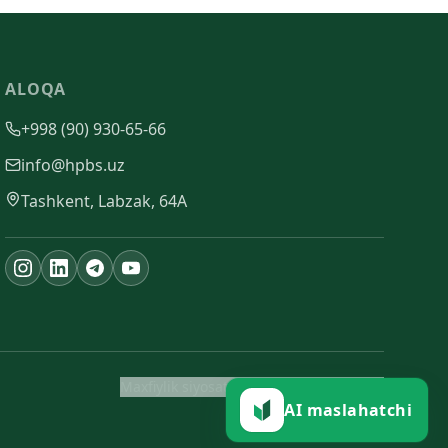
ALOQA
+998 (90) 930-65-66
info@hpbs.uz
Tashkent, Labzak, 64A
Maxfiylik siyosati
Antikorrupsiya siyosati
AI maslahatchi