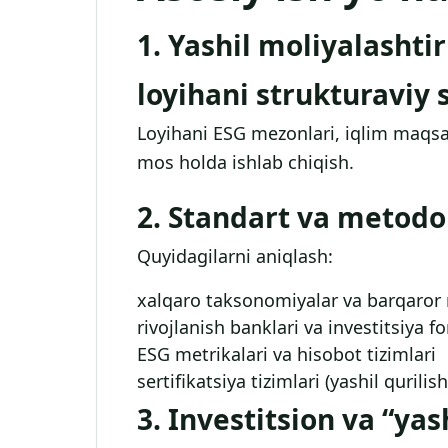
1. Yashil moliyalashti
loyihani strukturaviy 
Loyihani ESG mezonlari, iqlim maqsadl
mos holda ishlab chiqish.
2. Standart va metodo
Quyidagilarni aniqlash:
xalqaro taksonomiyalar va barqaror m
rivojlanish banklari va investitsiya fo
ESG metrikalari va hisobot tizimlari
sertifikatsiya tizimlari (yashil qurilis
3. Investitsion va “yas