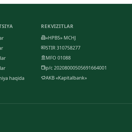
TSIYA
REKVIZITLAR
«HPBS» MCHJ
ar
STIR 310758277
ar
MFO 01088
lar
р/с 20208000505691664001
lar
AKB «Kapitalbank»
iya haqida