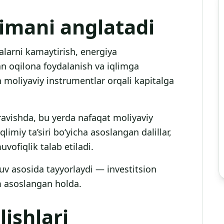
imani anglatadi
alarni kamaytirish, energiya
an oqilona foydalanish va iqlimga
n moliyaviy instrumentlar orqali kapitalga
 ravishda, bu yerda nafaqat moliyaviy
limiy ta’siri bo‘yicha asoslangan dalillar,
vofiqlik talab etiladi.
v asosida tayyorlaydi — investitsion
m asoslangan holda.
lishlari