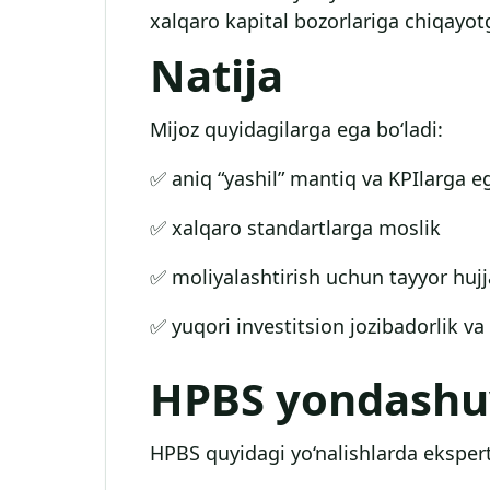
xalqaro kapital bozorlariga chiqayo
Natija
Mijoz quyidagilarga ega bo‘ladi:
✅ aniq “yashil” mantiq va KPIlarga e
✅ xalqaro standartlarga moslik
✅ moliyalashtirish uchun tayyor hujj
✅ yuqori investitsion jozibadorlik va
HPBS yondashu
HPBS quyidagi yo‘nalishlarda eksperti