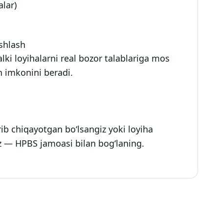
alar)
ishlash
lki loyihalarni real bozor talablariga mos
sh imkonini beradi.
‘rib chiqayotgan bo‘lsangiz yoki loyiha
z — HPBS jamoasi bilan bog‘laning.