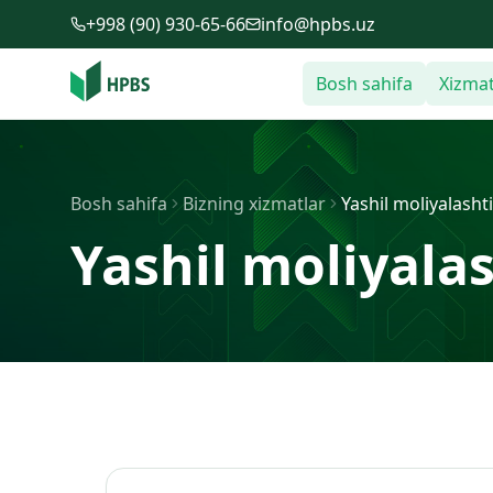
Tarkibga o'tish
+998 (90) 930-65-66
info@hpbs.uz
Bosh sahifa
Xizmat
Bosh sahifa
Bizning xizmatlar
Yashil moliyalashti
Yashil moliyalas