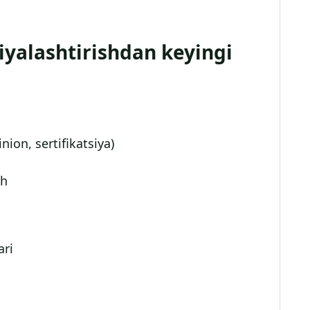
liyalashtirishdan keyingi
ion, sertifikatsiya)
sh
ari