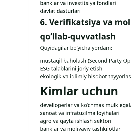
banklar va investitsiya fondlari
davlat dasturlari
6. Verifikatsiya va mo
qo‘llab-quvvatlash
Quyidagilar bo‘yicha yordam:
mustaqil baholash (Second Party Opin
ESG talablarini joriy etish
ekologik va iqlimiy hisobot tayyorla
Kimlar uchun
develloperlar va ko‘chmas mulk egal
sanoat va infratuzilma loyihalari
agro va qayta ishlash sektori
banklar va moliyaviy tashkilotlar