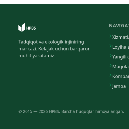
NAVIGA
Xizmatl
Tadqiqot va ekologik injiniring
Loyihal
markazi. Kelajak uchun barqaror
muhit yaratamiz.
Yangilik
Maqola
Kompan
Jamoa
©
2015
—
2026
HPBS.
Barcha huquqlar himoyalangan.