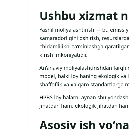
Ushbu xizmat n
Yashil moliyalashtirish — bu emissiy
samaradorligini oshirish, resurslard
chidamlilikni ta’minlashga qaratilga
kirish imkoniyatidir.
An’anaviy moliyalashtirishdan farqli
model, balki loyihaning ekologik va iq
shaffoflik va xalqaro standartlarga mu
HPBS loyihalarni aynan shu yondashu
jihatdan ham, ekologik jihatdan ha
Asosiy ish yo‘na