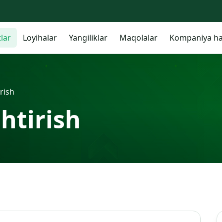
lar
Loyihalar
Yangiliklar
Maqolalar
Kompaniya ha
rish
htirish