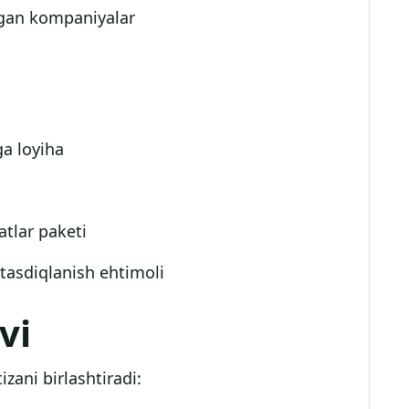
tgan kompaniyalar
ga loyiha
atlar paketi
 tasdiqlanish ehtimoli
vi
zani birlashtiradi: