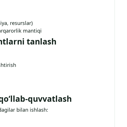
iya, resurslar)
rqarorlik mantiqi
ntlarni tanlash
shtirish
 qo‘llab-quvvatlash
agilar bilan ishlash: