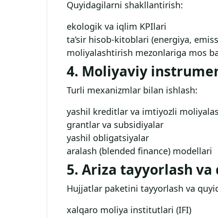
Quyidagilarni shakllantirish:
ekologik va iqlim KPIlari
ta’sir hisob-kitoblari (energiya, emiss
moliyalashtirish mezonlariga mos ba
4. Moliyaviy instrume
Turli mexanizmlar bilan ishlash:
yashil kreditlar va imtiyozli moliyala
grantlar va subsidiyalar
yashil obligatsiyalar
aralash (blended finance) modellari
5. Ariza tayyorlash va
Hujjatlar paketini tayyorlash va quyid
xalqaro moliya institutlari (IFI)