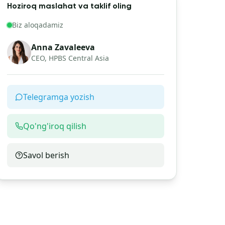
Hoziroq maslahat va taklif oling
Biz aloqadamiz
Anna Zavaleeva
CEO, HPBS Central Asia
Telegramga yozish
Qo'ng'iroq qilish
Savol berish