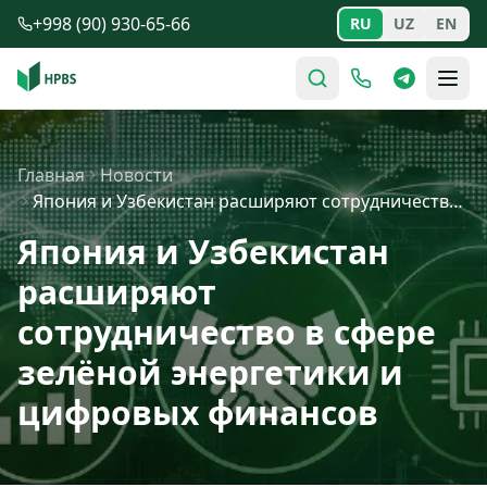
Перейти к содержимому
+998 (90) 930-65-66
RU
UZ
EN
Главная
Новости
Япония и Узбекистан расширяют сотрудничество в сфере зе…
Япония и Узбекистан
расширяют
сотрудничество в сфере
зелёной энергетики и
цифровых финансов