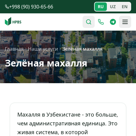
Перейти к содержимому
+998 (90) 930-65-66
RU
UZ
EN
Главная
Наши услуги
Зелёная махалля
Зелёная махалля
Махалля в Узбекистане - это больше,
чем административная единица. Это
живая система, в которой