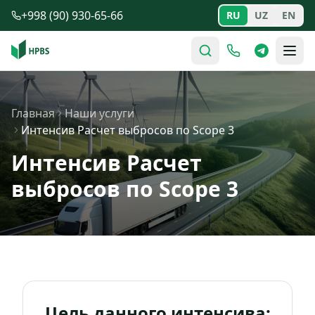
Перейти к содержимому
+998 (90) 930-65-66
RU
UZ
EN
Главная
Наши услуги
Интенсив Расчет выбросов по Scope 3
Интенсив Расчет
выбросов по Scope 3
Цель данного интенсива: