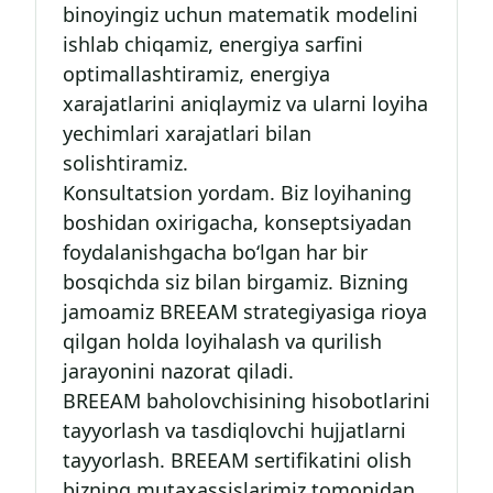
binoyingiz uchun matematik modelini
ishlab chiqamiz, energiya sarfini
optimallashtiramiz, energiya
xarajatlarini aniqlaymiz va ularni loyiha
yechimlari xarajatlari bilan
solishtiramiz.
Konsultatsion yordam. Biz loyihaning
boshidan oxirigacha, konseptsiyadan
foydalanishgacha bo‘lgan har bir
bosqichda siz bilan birgamiz. Bizning
jamoamiz BREEAM strategiyasiga rioya
qilgan holda loyihalash va qurilish
jarayonini nazorat qiladi.
BREEAM baholovchisining hisobotlarini
tayyorlash va tasdiqlovchi hujjatlarni
tayyorlash. BREEAM sertifikatini olish
bizning mutaxassislarimiz tomonidan