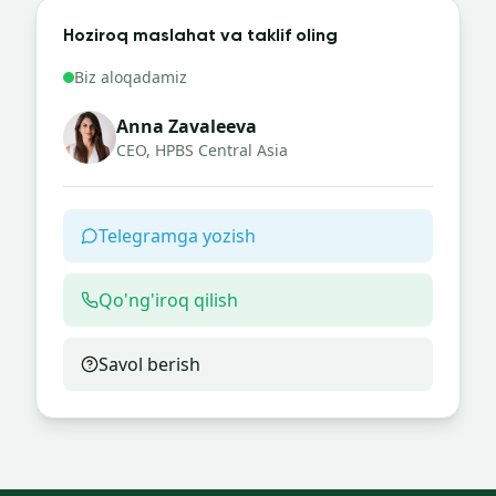
Hoziroq maslahat va taklif oling
Biz aloqadamiz
Anna Zavaleeva
CEO, HPBS Central Asia
Telegramga yozish
Qo'ng'iroq qilish
Savol berish