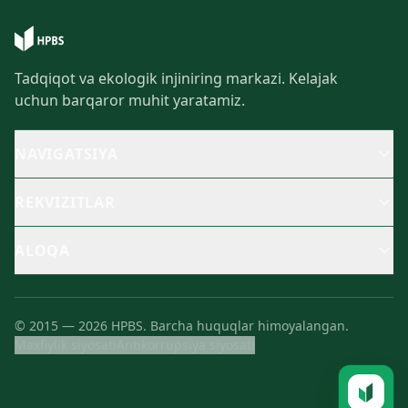
Tadqiqot va ekologik injiniring markazi. Kelajak
uchun barqaror muhit yaratamiz.
NAVIGATSIYA
REKVIZITLAR
ALOQA
©
2015
—
2026
HPBS.
Barcha huquqlar himoyalangan.
Maxfiylik siyosati
Antikorrupsiya siyosati