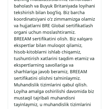
baholash va Buyuk Britaniyada loyihani
tekshirish bilan bog‘liq. Biz barcha
koordinatsiyani o‘z zimmamizga olamiz
va hujjatlarni BRE Global sertifikatlash
organi uchun moslashtiramiz.
BREEAM sertifikatini olish. Biz xalqaro
ekspertlar bilan muloqot qilamiz,
hisob-kitoblarni ishlab chiqamiz,
tushuntirish xatlarini taqdim etamiz va
ekspertlarning savollariga va
sharhlariga javob beramiz, BREEAM
sertifikatini olishni ta’minlaymiz.
Muhandislik tizimlarini qabul qilish.
Loyiha amalga oshirilishi davomida biz
mustaqil tajribali muhandisni
tayinlaymiz, u muhandislik tizimlarini