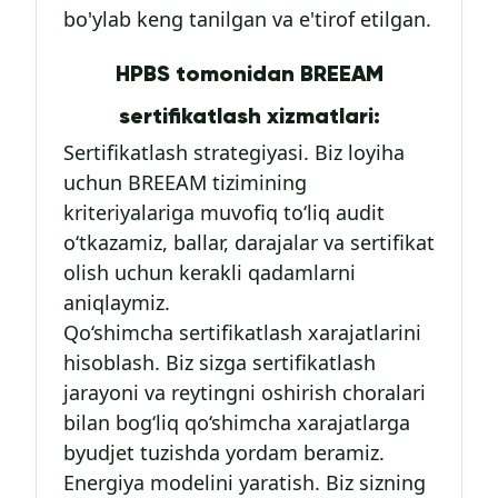
bo'ylab keng tanilgan va e'tirof etilgan.
HPBS tomonidan BREEAM
sertifikatlash xizmatlari:
Sertifikatlash strategiyasi. Biz loyiha
uchun BREEAM tizimining
kriteriyalariga muvofiq to‘liq audit
o‘tkazamiz, ballar, darajalar va sertifikat
olish uchun kerakli qadamlarni
aniqlaymiz.
Qo‘shimcha sertifikatlash xarajatlarini
hisoblash. Biz sizga sertifikatlash
jarayoni va reytingni oshirish choralari
bilan bog‘liq qo‘shimcha xarajatlarga
byudjet tuzishda yordam beramiz.
Energiya modelini yaratish. Biz sizning