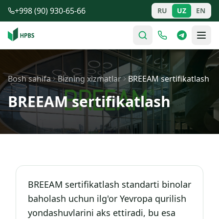
Tarkibga o'tish
+998 (90) 930-65-66
RU
UZ
EN
Bosh sahifa
Bizning xizmatlar
BREEAM sertifikatlash
BREEAM sertifikatlash
BREEAM sertifikatlash standarti binolar
baholash uchun ilg'or Yevropa qurilish
yondashuvlarini aks ettiradi, bu esa