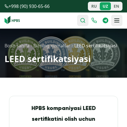
Tarkibga o'tish
+998 (90) 930-65-66
RU
UZ
EN
Bosh sahifa
Bizning xizmatlar
LEED sertifikatsiyasi
LEED sertifikatsiyasi
HPBS kompaniyasi LEED
sertifikatini olish uchun