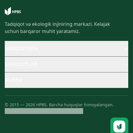
Tadqiqot va ekologik injiniring markazi. Kelajak
uchun barqaror muhit yaratamiz.
NAVIGATSIYA
REKVIZITLAR
ALOQA
©
2015
—
2026
HPBS.
Barcha huquqlar himoyalangan.
Maxfiylik siyosati
Antikorrupsiya siyosati