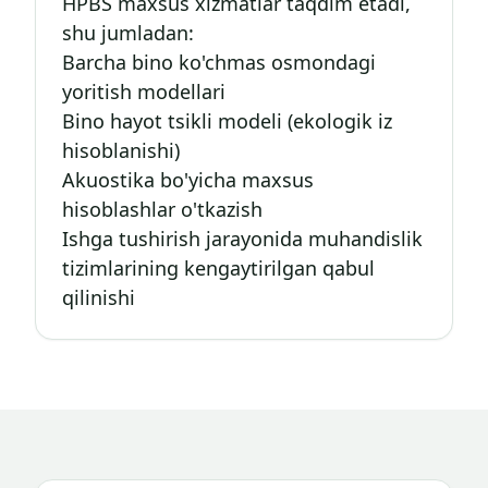
HPBS maxsus xizmatlar taqdim etadi,
shu jumladan:
Barcha bino ko'chmas osmondagi
yoritish modellari
Bino hayot tsikli modeli (ekologik iz
hisoblanishi)
Akuostika bo'yicha maxsus
hisoblashlar o'tkazish
Ishga tushirish jarayonida muhandislik
tizimlarining kengaytirilgan qabul
qilinishi