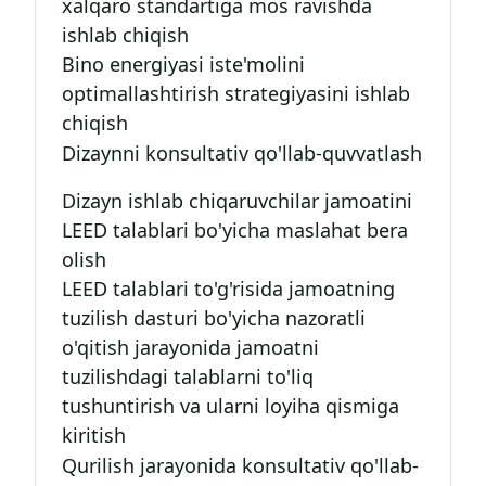
xalqaro standartiga mos ravishda
ishlab chiqish
Bino energiyasi iste'molini
optimallashtirish strategiyasini ishlab
chiqish
Dizaynni konsultativ qo'llab-quvvatlash
Dizayn ishlab chiqaruvchilar jamoatini
LEED talablari bo'yicha maslahat bera
olish
LEED talablari to'g'risida jamoatning
tuzilish dasturi bo'yicha nazoratli
o'qitish jarayonida jamoatni
tuzilishdagi talablarni to'liq
tushuntirish va ularni loyiha qismiga
kiritish
Qurilish jarayonida konsultativ qo'llab-