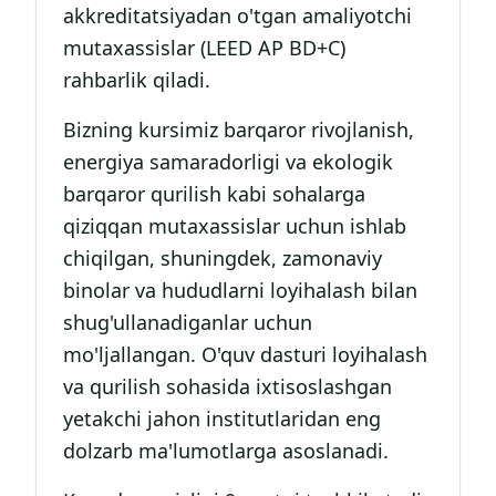
akkreditatsiyadan o'tgan amaliyotchi
mutaxassislar (LEED AP BD+C)
rahbarlik qiladi.
Bizning kursimiz barqaror rivojlanish,
energiya samaradorligi va ekologik
barqaror qurilish kabi sohalarga
qiziqqan mutaxassislar uchun ishlab
chiqilgan, shuningdek, zamonaviy
binolar va hududlarni loyihalash bilan
shug'ullanadiganlar uchun
mo'ljallangan. O'quv dasturi loyihalash
va qurilish sohasida ixtisoslashgan
yetakchi jahon institutlaridan eng
dolzarb ma'lumotlarga asoslanadi.