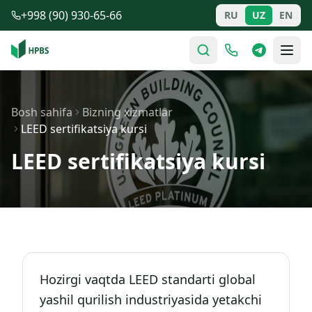
Tarkibga o'tish
+998 (90) 930-65-66
RU
UZ
EN
Bosh sahifa
Bizning xizmatlar
LEED sertifikatsiya kursi
LEED sertifikatsiya kursi
Hozirgi vaqtda LEED standarti global
yashil qurilish industriyasida yetakchi