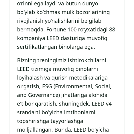
o‘rinni egallaydi va butun dunyo
bo‘ylab ko‘chmas mulk bozorlarining
rivojlanish yo‘nalishlarini belgilab
bermoqda. Fortune 100 ro‘yxatidagi 88
kompaniya LEED dasturiga muvofiq
sertifikatlangan binolarga ega.
Bizning treningimiz ishtirokchilarni
LEED tizimiga muvofiq binolarni
loyihalash va qurish metodikalariga
o'rgatish, ESG (Environmental, Social,
and Governance) jihatlariga alohida
e'tibor qaratish, shuningdek, LEED v4
standarti bo'yicha imtihonlarni
topshirishga tayyorlashga
mo'ljallangan. Bunda, LEED bo'yicha