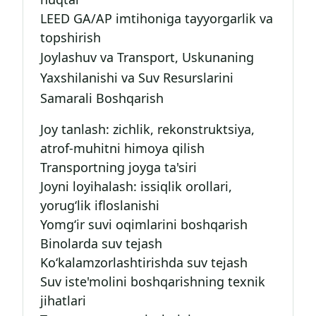
LEED GA/AP imtihoniga tayyorgarlik va
topshirish
Joylashuv va Transport, Uskunaning
Yaxshilanishi va Suv Resurslarini
Samarali Boshqarish
Joy tanlash: zichlik, rekonstruktsiya,
atrof-muhitni himoya qilish
Transportning joyga ta'siri
Joyni loyihalash: issiqlik orollari,
yorug‘lik ifloslanishi
Yomg‘ir suvi oqimlarini boshqarish
Binolarda suv tejash
Ko‘kalamzorlashtirishda suv tejash
Suv iste'molini boshqarishning texnik
jihatlari