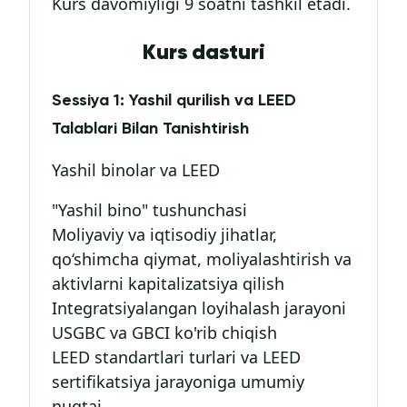
Kurs davomiyligi 9 soatni tashkil etadi.
Kurs dasturi
Sеssiya 1: Yashil qurilish va LEED
Talablari Bilan Tanishtirish
Yashil binolar va LEED
"Yashil bino" tushunchasi
Moliyaviy va iqtisodiy jihatlar,
qo‘shimcha qiymat, moliyalashtirish va
aktivlarni kapitalizatsiya qilish
Integratsiyalangan loyihalash jarayoni
USGBC va GBCI ko'rib chiqish
LEED standartlari turlari va LEED
sertifikatsiya jarayoniga umumiy
nuqtai