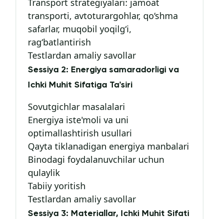
Transport strategiyalari: jamoat
transporti, avtoturargohlar, qo‘shma
safarlar, muqobil yoqilg‘i,
rag‘batlantirish
Testlardan amaliy savollar
Sеssiya 2: Energiya samaradorligi va
Ichki Muhit Sifatiga Ta'siri
Sovutgichlar masalalari
Energiya iste'moli va uni
optimallashtirish usullari
Qayta tiklanadigan energiya manbalari
Binodagi foydalanuvchilar uchun
qulaylik
Tabiiy yoritish
Testlardan amaliy savollar
Sеssiya 3: Materiallar, Ichki Muhit Sifati