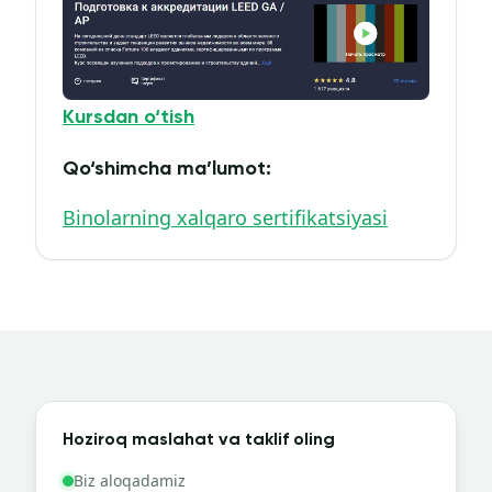
Kursdan o‘tish
Qo‘shimcha ma’lumot:
Binolarning xalqaro sertifikatsiyasi
Hoziroq maslahat va taklif oling
Biz aloqadamiz