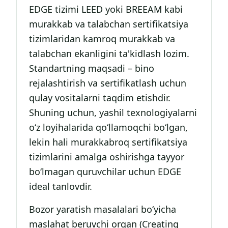
EDGE tizimi LEED yoki BREEAM kabi
murakkab va talabchan sertifikatsiya
tizimlaridan kamroq murakkab va
talabchan ekanligini ta'kidlash lozim.
Standartning maqsadi – bino
rejalashtirish va sertifikatlash uchun
qulay vositalarni taqdim etishdir.
Shuning uchun, yashil texnologiyalarni
o‘z loyihalarida qo‘llamoqchi bo‘lgan,
lekin hali murakkabroq sertifikatsiya
tizimlarini amalga oshirishga tayyor
bo‘lmagan quruvchilar uchun EDGE
ideal tanlovdir.
Bozor yaratish masalalari bo‘yicha
maslahat beruvchi organ (Creating