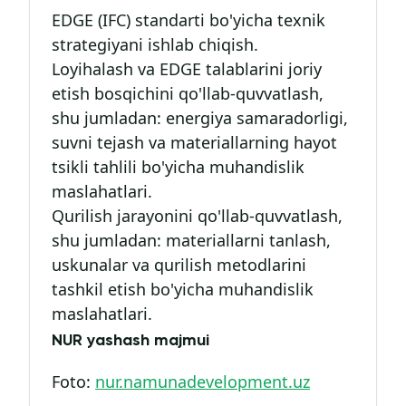
EDGE (IFC) standarti bo'yicha texnik
strategiyani ishlab chiqish.
Loyihalash va EDGE talablarini joriy
etish bosqichini qo'llab-quvvatlash,
shu jumladan: energiya samaradorligi,
suvni tejash va materiallarning hayot
tsikli tahlili bo'yicha muhandislik
maslahatlari.
Qurilish jarayonini qo'llab-quvvatlash,
shu jumladan: materiallarni tanlash,
uskunalar va qurilish metodlarini
tashkil etish bo'yicha muhandislik
maslahatlari.
NUR yashash majmui
Foto:
nur.namunadevelopment.uz