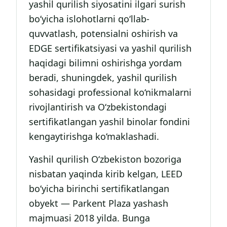
yashil qurilish siyosatini ilgari surish
bo‘yicha islohotlarni qo‘llab-
quvvatlash, potensialni oshirish va
EDGE sertifikatsiyasi va yashil qurilish
haqidagi bilimni oshirishga yordam
beradi, shuningdek, yashil qurilish
sohasidagi professional ko‘nikmalarni
rivojlantirish va O‘zbekistondagi
sertifikatlangan yashil binolar fondini
kengaytirishga ko‘maklashadi.
Yashil qurilish O‘zbekiston bozoriga
nisbatan yaqinda kirib kelgan, LEED
bo‘yicha birinchi sertifikatlangan
obyekt — Parkent Plaza yashash
majmuasi 2018 yilda. Bunga