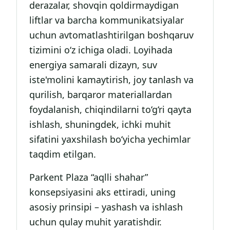
derazalar, shovqin qoldirmaydigan
liftlar va barcha kommunikatsiyalar
uchun avtomatlashtirilgan boshqaruv
tizimini o‘z ichiga oladi. Loyihada
energiya samarali dizayn, suv
iste'molini kamaytirish, joy tanlash va
qurilish, barqaror materiallardan
foydalanish, chiqindilarni to‘g‘ri qayta
ishlash, shuningdek, ichki muhit
sifatini yaxshilash bo‘yicha yechimlar
taqdim etilgan.
Parkent Plaza “aqlli shahar”
konsepsiyasini aks ettiradi, uning
asosiy prinsipi – yashash va ishlash
uchun qulay muhit yaratishdir.