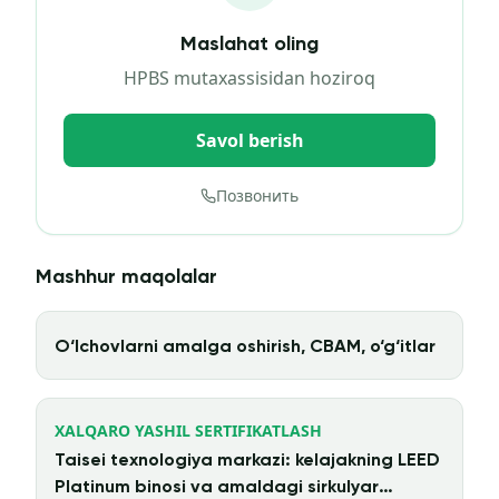
Maslahat oling
HPBS mutaxassisidan hoziroq
Savol berish
Позвонить
Mashhur maqolalar
O‘lchovlarni amalga oshirish, CBAM, o‘g‘itlar
XALQARO YASHIL SERTIFIKATLASH
Taisei texnologiya markazi: kelajakning LEED
Platinum binosi va amaldagi sirkulyar