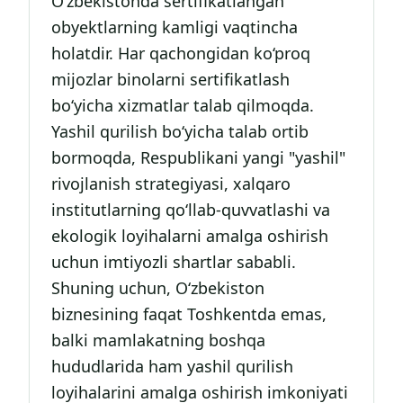
O‘zbekistonda sertifikatlangan
obyektlarning kamligi vaqtincha
holatdir. Har qachongidan ko‘proq
mijozlar binolarni sertifikatlash
bo‘yicha xizmatlar talab qilmoqda.
Yashil qurilish bo‘yicha talab ortib
bormoqda, Respublikani yangi "yashil"
rivojlanish strategiyasi, xalqaro
institutlarning qo‘llab-quvvatlashi va
ekologik loyihalarni amalga oshirish
uchun imtiyozli shartlar sababli.
Shuning uchun, O‘zbekiston
biznesining faqat Toshkentda emas,
balki mamlakatning boshqa
hududlarida ham yashil qurilish
loyihalarini amalga oshirish imkoniyati