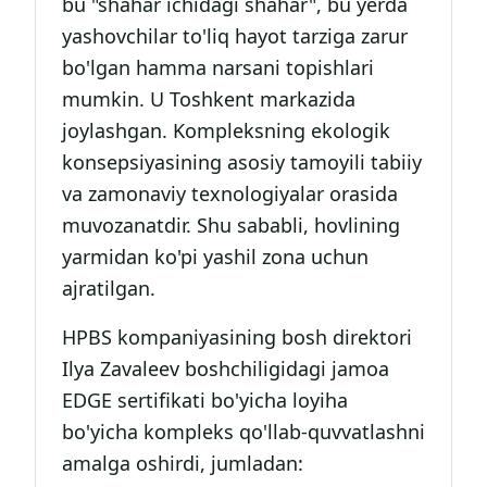
bu "shahar ichidagi shahar", bu yerda
yashovchilar to'liq hayot tarziga zarur
bo'lgan hamma narsani topishlari
mumkin. U Toshkent markazida
joylashgan. Kompleksning ekologik
konsepsiyasining asosiy tamoyili tabiiy
va zamonaviy texnologiyalar orasida
muvozanatdir. Shu sababli, hovlining
yarmidan ko'pi yashil zona uchun
ajratilgan.
HPBS kompaniyasining bosh direktori
Ilya Zavaleev boshchiligidagi jamoa
EDGE sertifikati bo'yicha loyiha
bo'yicha kompleks qo'llab-quvvatlashni
amalga oshirdi, jumladan: