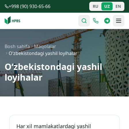
Tarkibga o'tish
+998 (90) 930-65-66
RU
UZ
EN
Bosh sahifa
Maqolalar
O‘zbekistondagi yashil loyihalar
O‘zbekistondagi yashil
loyihalar
Har xil mamlakatlardagi yashil