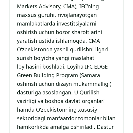
Markets Advisory, CMA), IFC’ning
maxsus guruhi, rivojlanayotgan
mamlakatlarda investitsiyalarni
oshirish uchun bozor sharoitlarini
yaratish ustida ishlamoqda. CMA
O‘zbekistonda yashil qurilishni ilgari
surish bo‘yicha yangi maslahat
loyihasini boshladi. Loyiha IFC EDGE
Green Building Program (Samara
oshirish uchun dizayn mukammalligi)
dasturiga asoslangan. U Qurilish
vazirligi va boshqa davlat organlari
hamda O‘zbekistonning xususiy
sektoridagi manfaatdor tomonlar bilan
hamkorlikda amalga oshiriladi. Dastur