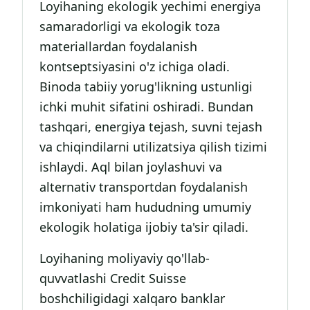
Loyihaning ekologik yechimi energiya
samaradorligi va ekologik toza
materiallardan foydalanish
kontseptsiyasini o'z ichiga oladi.
Binoda tabiiy yorug'likning ustunligi
ichki muhit sifatini oshiradi. Bundan
tashqari, energiya tejash, suvni tejash
va chiqindilarni utilizatsiya qilish tizimi
ishlaydi. Aql bilan joylashuvi va
alternativ transportdan foydalanish
imkoniyati ham hududning umumiy
ekologik holatiga ijobiy ta'sir qiladi.
Loyihaning moliyaviy qo'llab-
quvvatlashi Credit Suisse
boshchiligidagi xalqaro banklar