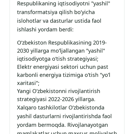
Respublikaning iqtisodiyotni "yashil"
transformatsiya qilish bo‘yicha
islohotlar va dasturlar ustida faol
ishlashi yordam berdi:
O‘zbekiston Respublikasining 2019-
2030 yillarga mo‘ljallangan "yashil"
iqtisodiyotga o‘tish strategiyasi;
Elektr energiyasi sektori uchun past
karbonli energiya tizimiga o‘tish "yo‘l
xaritasi";
Yangi O‘zbekistonni rivojlantirish
strategiyasi 2022-2026 yillarga.
Xalqaro tashkilotlar O‘zbekistonda
yashil dasturlarni rivojlantirishda faol
yordam bermoqda. Rivojlanayotgan
mamlakatlar uchun maxsus moliyalash