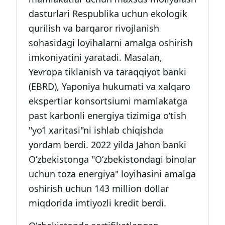
dasturlari Respublika uchun ekologik
qurilish va barqaror rivojlanish
sohasidagi loyihalarni amalga oshirish
imkoniyatini yaratadi. Masalan,
Yevropa tiklanish va taraqqiyot banki
(EBRD), Yaponiya hukumati va xalqaro
ekspertlar konsortsiumi mamlakatga
past karbonli energiya tizimiga o‘tish
"yo‘l xaritasi"ni ishlab chiqishda
yordam berdi. 2022 yilda Jahon banki
O‘zbekistonga "O‘zbekistondagi binolar
uchun toza energiya" loyihasini amalga
oshirish uchun 143 million dollar
miqdorida imtiyozli kredit berdi.