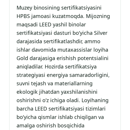
Muzey binosining sertifikatsiyasini
HPBS jamoasi kuzatmoqda. Mijozning
maqsadi LEED yashil binolar
sertifikatsiyasi dasturi bo‘yicha Silver
darajasida sertifikatlashdir, ammo
ishlar davomida mutaxassislar loyiha
Gold darajasiga erishish potentsialini
aniqladilar. Hozirda sertifikatsiya
strategiyasi energiya samaradorligini,
suvni tejash va materiallarning
ekologik jihatdan yaxshilanishini
oshirishni o‘z ichiga oladi. Loyihaning
barcha LEED sertifikatsiyasi tizimlari
bo‘yicha qismlar ishlab chiqilgan va
amalga oshirish bosqichida