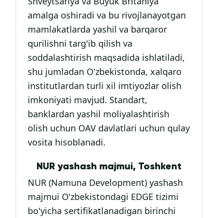
Shveytsariya va Buyuk Britaniya
amalga oshiradi va bu rivojlanayotgan
mamlakatlarda yashil va barqaror
qurilishni targ'ib qilish va
soddalashtirish maqsadida ishlatiladi,
shu jumladan O'zbekistonda, xalqaro
institutlardan turli xil imtiyozlar olish
imkoniyati mavjud. Standart,
banklardan yashil moliyalashtirish
olish uchun OAV davlatlari uchun qulay
vosita hisoblanadi.
NUR yashash majmui, Toshkent
NUR (Namuna Development) yashash
majmui O'zbekistondagi EDGE tizimi
bo'yicha sertifikatlanadigan birinchi