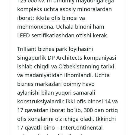
125 000 kv. m umumiy maydonga ega
kompleks uchta asosiy minoralardan
iborat: ikkita ofis binosi va
mehmonxona. Uchala binoni ham
LEED sertifikatlashdan o‘tishi kerak.
Trilliant biznes park loyihasini
Singapurlik DP Architects kompaniyasi
ishlab chiqdi va O‘zbekistanning tarixi
va madaniyatidan ilhomlandi. Uchta
biznes markazlari doimiy havo
aylanishi bilan yuqori samarali
konstruksiyalardir. Ikki ofis binosi 14 va
17 qavatdan iborat bo‘lib, 300 dan ortiq
ofis xonalarini o‘z ichiga oladi. Ikkinchi
17 qavatli bino – InterContinental