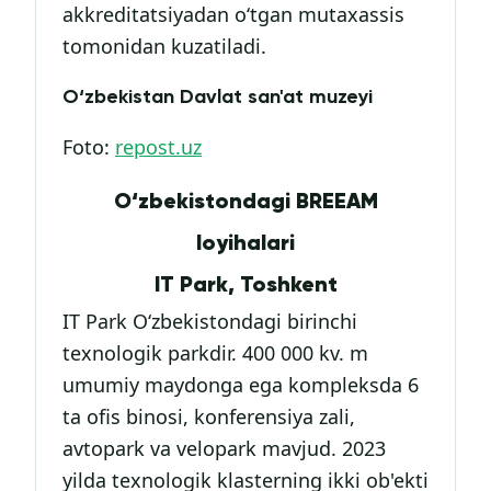
akkreditatsiyadan o‘tgan mutaxassis
tomonidan kuzatiladi.
O‘zbekistan Davlat san'at muzeyi
Foto:
repost.uz
O‘zbekistondagi BREEAM
loyihalari
IT Park, Toshkent
IT Park O‘zbekistondagi birinchi
texnologik parkdir. 400 000 kv. m
umumiy maydonga ega kompleksda 6
ta ofis binosi, konferensiya zali,
avtopark va velopark mavjud. 2023
yilda texnologik klasterning ikki ob'ekti