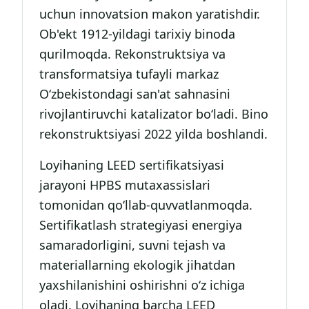
uchun innovatsion makon yaratishdir.
Ob'ekt 1912-yildagi tarixiy binoda
qurilmoqda. Rekonstruktsiya va
transformatsiya tufayli markaz
O‘zbekistondagi san'at sahnasini
rivojlantiruvchi katalizator bo‘ladi. Bino
rekonstruktsiyasi 2022 yilda boshlandi.
Loyihaning LEED sertifikatsiyasi
jarayoni HPBS mutaxassislari
tomonidan qo‘llab-quvvatlanmoqda.
Sertifikatlash strategiyasi energiya
samaradorligini, suvni tejash va
materiallarning ekologik jihatdan
yaxshilanishini oshirishni o‘z ichiga
oladi. Loyihaning barcha LEED