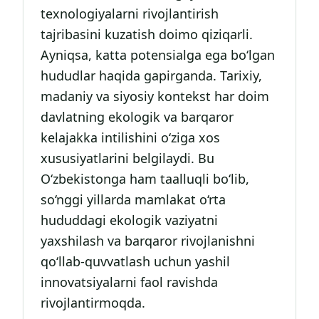
texnologiyalarni rivojlantirish
tajribasini kuzatish doimo qiziqarli.
Ayniqsa, katta potensialga ega bo‘lgan
hududlar haqida gapirganda. Tarixiy,
madaniy va siyosiy kontekst har doim
davlatning ekologik va barqaror
kelajakka intilishini o‘ziga xos
xususiyatlarini belgilaydi. Bu
O‘zbekistonga ham taalluqli bo‘lib,
so‘nggi yillarda mamlakat o‘rta
hududdagi ekologik vaziyatni
yaxshilash va barqaror rivojlanishni
qo‘llab-quvvatlash uchun yashil
innovatsiyalarni faol ravishda
rivojlantirmoqda.