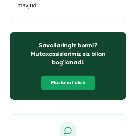
mavjud.
Savollaringiz bormi?
Mutaxassislarimiz siz bilan
bog'lanadi.
Maslahat olish