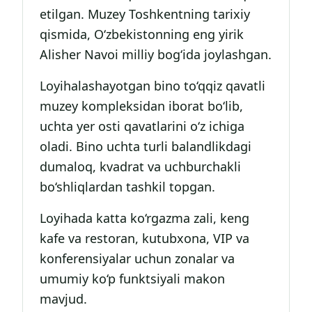
etilgan. Muzey Toshkentning tarixiy
qismida, O‘zbekistonning eng yirik
Alisher Navoi milliy bog‘ida joylashgan.
Loyihalashayotgan bino to‘qqiz qavatli
muzey kompleksidan iborat bo‘lib,
uchta yer osti qavatlarini o‘z ichiga
oladi. Bino uchta turli balandlikdagi
dumaloq, kvadrat va uchburchakli
bo‘shliqlardan tashkil topgan.
Loyihada katta ko‘rgazma zali, keng
kafe va restoran, kutubxona, VIP va
konferensiyalar uchun zonalar va
umumiy ko‘p funktsiyali makon
mavjud.