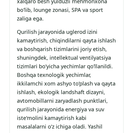
xalqaro besh yulduzli mehmonxona
bo‘lib, lounge zonasi, SPA va sport
zaliga ega.
Qurilish jarayonida uglerod izini
kamaytirish, chiqindilarni qayta ishlash
va boshqarish tizimlarini joriy etish,
shuningdek, intellektual ventilyatsiya
tizimlari bo‘yicha yechimlar qo‘llanildi.
Boshqa texnologik yechimlar,
ikkilamchi xom ashyo to‘plash va qayta
ishlash, ekologik landshaft dizayni,
avtomobillarni zaryadlash punktlari,
qurilish jarayonida energiya va suv
iste'molini kamaytirish kabi
masalalarni o‘z ichiga oladi. Yashil