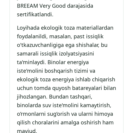
BREEAM Very Good darajasida
sertifikatlandi.
Loyihada ekologik toza materiallardan
foydalanildi, masalan, past issiqlik
o'tkazuvchanligiga ega shishalar, bu
samarali issiqlik izolyatsiyasini
ta'minlaydi. Binolar energiya
iste'molini boshqarish tizimi va
ekologik toza energiya ishlab chiqarish
uchun tomda quyosh batareyalari bilan
jihozlangan. Bundan tashqari,
binolarda suv iste'molini kamaytirish,
o‘rmonlarni sug‘orish va ularni himoya
qilish choralarini amalga oshirish ham
mavjud.