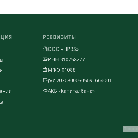
АЦИЯ
РЕКВИЗИТЫ
ООО «HPBS»
ИНН 310758277
ты
МФО 01088
и
р/с 20208000505691664001
АКБ «Капиталбанк»
ании
да
Полит