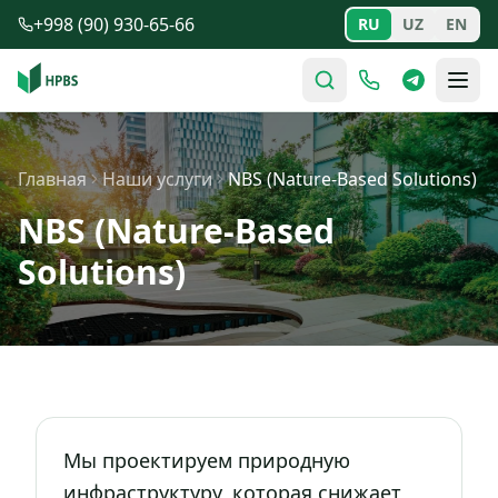
Перейти к содержимому
+998 (90) 930-65-66
RU
UZ
EN
Главная
Наши услуги
NBS (Nature-Based Solutions)
NBS (Nature-Based
Solutions)
Мы проектируем природную
инфраструктуру, которая снижает