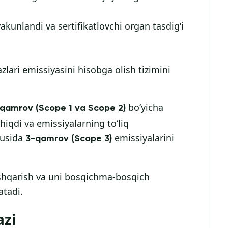
akunlandi va sertifikatlovchi organ tasdig‘i
lari emissiyasini hisobga olish tizimini
bo‘yicha
-qamrov (Scope 1 va Scope 2)
hiqdi va emissiyalarning to‘liq
gusida
emissiyalarini
3-qamrov (Scope 3)
oshqarish va uni bosqichma-bosqich
tadi.
azi