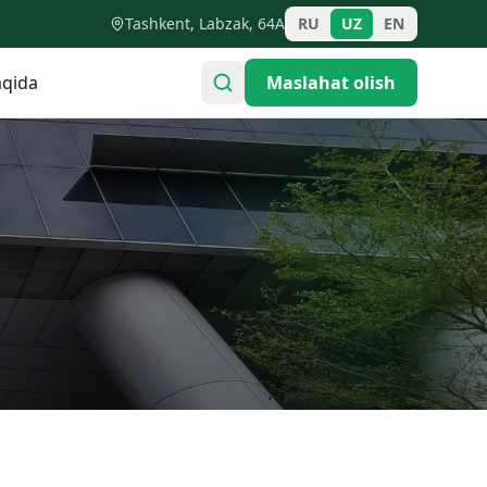
Tashkent, Labzak, 64A
RU
UZ
EN
qida
Maslahat olish