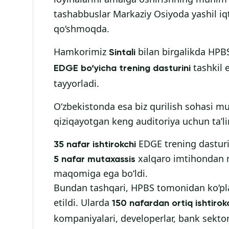
tashabbuslar Markaziy Osiyoda yashil iqt
qo‘shmoqda.
Hamkorimiz
bilan birgalikda HPB
Sintali
tashkil e
EDGE bo‘yicha trening dasturini
tayyorladi.
O‘zbekistonda esa biz qurilish sohasi m
qiziqayotgan keng auditoriya uchun ta’lim
EDGE trening dasturi
35 nafar ishtirokchi
xalqaro imtihondan m
5 nafar mutaxassis
maqomiga ega bo‘ldi.
Bundan tashqari, HPBS tomonidan ko‘plab 
etildi. Ularda
150 nafardan ortiq ishtirok
kompaniyalari, developerlar, bank sektori