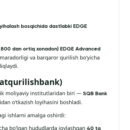
oyihalash bosqichida dastlabki EDGE
 (800 dan ortiq xonadon)
EDGE Advanced
amaradorligi va barqaror qurilish bo‘yicha
iqlaydi.
atqurilishbank)
k moliyaviy institutlaridan biri —
SQB Bank
idan o‘tkazish loyihasini boshladi.
gi ishlarni amalga oshirdi:
acha bo‘lgan hududlarda joylashgan
40 ta