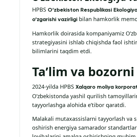
HPBS
O‘zbekiston Respublikasi Ekologiya
bilan hamkorlik memo
o‘zgarishi vazirligi
Hamkorlik doirasida kompaniyamiz O‘zbe
strategiyasini ishlab chiqishda faol isht
bilimlarini taqdim etdi.
Ta’lim va bozorni 
2024-yilda HPBS
Xalqaro moliya korporats
O‘zbekistonda yashil qurilish tamoyillari
tayyorlashga alohida e’tibor qaratdi.
Malakali mutaxassislarni tayyorlash va s
oshirish energiya samarador standartlar
loyihalarini amalga oshirishning muhim y