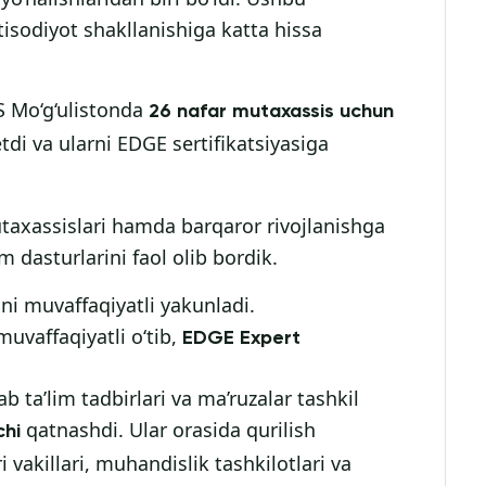
isodiyot shakllanishiga katta hissa
S Mo‘g‘ulistonda
26 nafar mutaxassis uchun
tdi va ularni EDGE sertifikatsiyasiga
utaxassislari hamda barqaror rivojlanishga
 dasturlarini faol olib bordik.
ni muvaffaqiyatli yakunladi.
uvaffaqiyatli o‘tib,
EDGE Expert
ta’lim tadbirlari va ma’ruzalar tashkil
qatnashdi. Ular orasida qurilish
chi
 vakillari, muhandislik tashkilotlari va