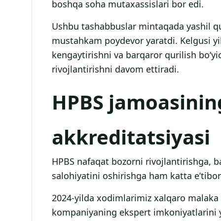
boshqa soha mutaxassislari bor edi.
Ushbu tashabbuslar mintaqada yashil qur
mustahkam poydevor yaratdi. Kelgusi yi
kengaytirishni va barqaror qurilish bo‘yi
rivojlantirishni davom ettiradi.
HPBS jamoasinin
akkreditatsiyasi
HPBS nafaqat bozorni rivojlantirishga, b
salohiyatini oshirishga ham katta e’tibor
2024-yilda xodimlarimiz xalqaro malaka va
kompaniyaning ekspert imkoniyatlarini