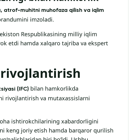
, atrof-muhitni muhofaza qilish va iqlim
randumini imzoladi.
kiston Respublikasining milliy iqlim
irok etdi hamda xalqaro tajriba va ekspert
rivojlantirish
bilan hamkorlikda
iyasi (IFC)
ni rivojlantirish va mutaxassislarni
oha ishtirokchilarining xabardorligini
ni keng joriy etish hamda barqaror qurilish
o‘nalishlaridan biri bo‘ldi. Ushbu