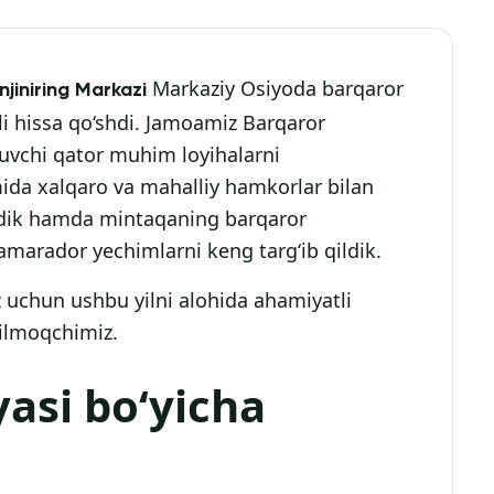
Markaziy Osiyoda barqaror
jiniring Markazi
qli hissa qo‘shdi. Jamoamiz Barqaror
uvchi qator muhim loyihalarni
mida xalqaro va mahalliy hamkorlar bilan
 etdik hamda mintaqaning barqaror
samarador yechimlarni keng targ‘ib qildik.
 uchun ushbu yilni alohida ahamiyatli
qilmoqchimiz.
yasi bo‘yicha