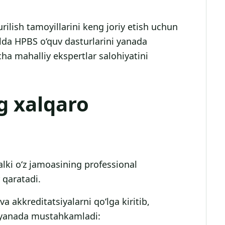
ilish tamoyillarini keng joriy etish uchun
lda HPBS o‘quv dasturlarini yanada
cha mahalliy ekspertlar salohiyatini
g xalqaro
alki o‘z jamoasining professional
 qaratadi.
 akkreditatsiyalarni qo‘lga kiritib,
 yanada mustahkamladi: