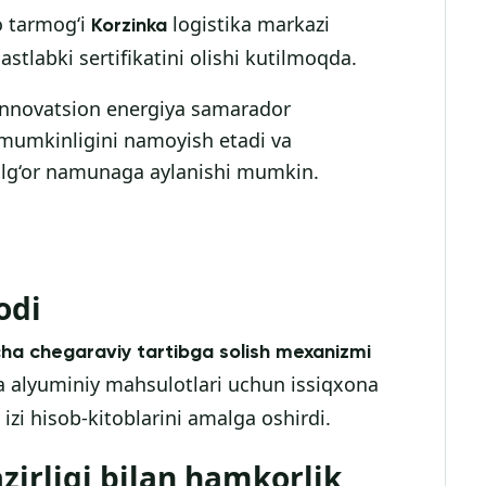
o tarmog‘i
logistika markazi
Korzinka
astlabki sertifikatini olishi kutilmoqda.
 innovatsion energiya samarador
h mumkinligini namoyish etadi va
 ilg‘or namunaga aylanishi mumkin.
odi
cha chegaraviy tartibga solish mexanizmi
da alyuminiy mahsulotlari uchun issiqxona
izi hisob-kitoblarini amalga oshirdi.
zirligi bilan hamkorlik