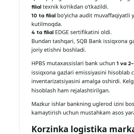
texnik ko‘rikdan o‘tkazildi.
filial
bo‘yicha audit muvaffaqiyatli y
10 ta filial
kutilmoqda.
EDGE sertifikatini oldi.
4 ta filial
Bundan tashqari, SQB Bank issiqxona gaz
joriy etishni boshladi.
HPBS mutaxassislari bank uchun
1 va 2
issiqxona gazlari emissiyasini hisoblab c
inventarizatsiyasini amalga oshirdi. Kel
hisoblash ham rejalashtirilgan.
Mazkur ishlar bankning uglerod izini b
kamaytirish uchun mustahkam asos yara
Korzinka logistika mark