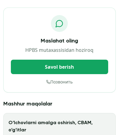
Maslahat oling
HPBS mutaxassisidan hoziroq
Savol berish
Позвонить
Mashhur maqolalar
O‘lchovlarni amalga oshirish, CBAM,
o‘g‘itlar