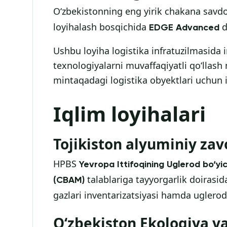
O‘zbekistonning eng yirik chakana savd
loyihalash bosqichida
d
EDGE Advanced
Ushbu loyiha logistika infratuzilmasida
texnologiyalarni muvaffaqiyatli qo‘llas
mintaqadagi logistika obyektlari uchun
Iqlim loyihalari
Tojikiston alyuminiy zav
HPBS
Yevropa Ittifoqining Uglerod bo‘yi
talablariga tayyorgarlik doirasi
(CBAM)
gazlari inventarizatsiyasi hamda uglerod 
O‘zbekiston Ekologiya va