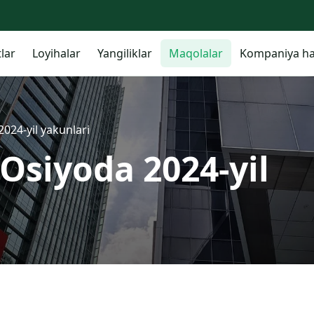
lar
Loyihalar
Yangiliklar
Maqolalar
Kompaniya ha
024-yil yakunlari
Osiyoda 2024-yil