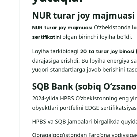
NUR turar joy majmuasi
O‘zbekistonda
NUR turar joy majmuasi
l
olgan birinchi loyiha bo‘ldi.
sertifikatini
Loyiha tarkibidagi
20 ta turar joy binosi
darajasiga erishdi. Bu loyiha energiya s
yuqori standartlarga javob berishini tasd
SQB Bank (sobiq O‘zsano
2024-yilda HPBS O‘zbekistonning eng yiri
obyektlari portfelini EDGE sertifikatsiyas
HPBS va SQB jamoalari birgalikda quyida
Qoraqalpog‘istondan Farg‘ona vodiysig