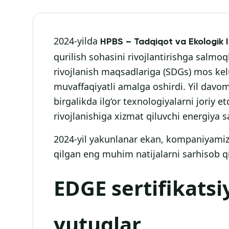
2024-yilda
HPBS – Tadqiqot va Ekologik In
qurilish sohasini rivojlantirishga salmo
rivojlanish maqsadlariga (SDGs) mos kel
muvaffaqiyatli amalga oshirdi. Yil davo
birgalikda ilg‘or texnologiyalarni joriy
rivojlanishiga xizmat qiluvchi energiya 
2024-yil yakunlanar ekan, kompaniyamiz
qilgan eng muhim natijalarni sarhisob 
EDGE sertifikatsi
yutuqlar