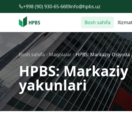
Tarkibga o'tish
+998 (90) 930-65-66
info@hpbs.uz
Bosh sahifa
Xizmat
Bosh sahifa
Maqolalar
HPBS: Markaziy Osiyoda 2
HPBS: Markaziy 
yakunlari