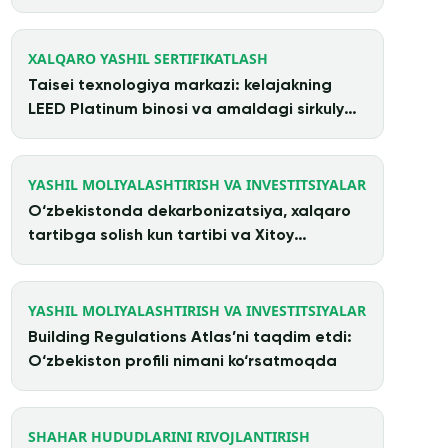
XALQARO YASHIL SERTIFIKATLASH
Taisei texnologiya markazi: kelajakning
LEED Platinum binosi va amaldagi sirkulyar
arxitektura
YASHIL MOLIYALASHTIRISH VA INVESTITSIYALAR
O‘zbekistonda dekarbonizatsiya, xalqaro
tartibga solish kun tartibi va Xitoy
investitsiyalari
YASHIL MOLIYALASHTIRISH VA INVESTITSIYALAR
Building Regulations Atlas’ni taqdim etdi:
O‘zbekiston profili nimani ko‘rsatmoqda
SHAHAR HUDUDLARINI RIVOJLANTIRISH