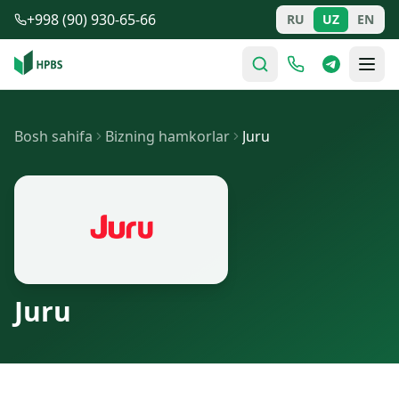
Tarkibga o'tish
+998 (90) 930-65-66
RU
UZ
EN
Bosh sahifa
Bizning hamkorlar
Juru
Juru