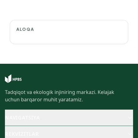
ALOQA
Tadqiqot va ekologik injiniring markazi. Kelajak
uchun barqaror muhit yaratamiz.
NAVIGATSIYA
REKVIZITLAR