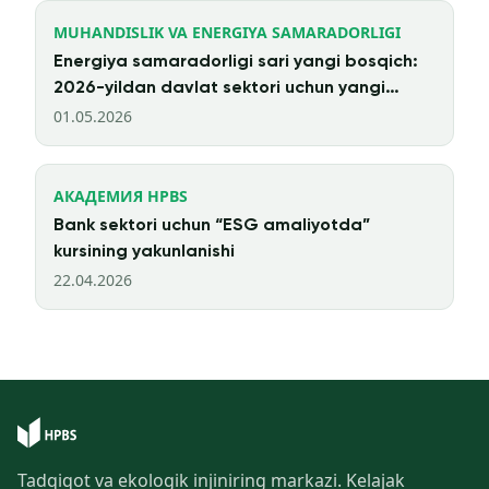
MUHANDISLIK VA ENERGIYA SAMARADORLIGI
Energiya samaradorligi sari yangi bosqich:
2026-yildan davlat sektori uchun yangi
talablar
01.05.2026
АКАДЕМИЯ HPBS
Bank sektori uchun “ESG amaliyotda”
kursining yakunlanishi
22.04.2026
Tadqiqot va ekologik injiniring markazi. Kelajak