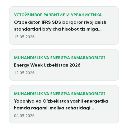
УСТОЙЧИВОЕ РАЗВИТИЕ И УРБАНИСТИКА
O‘zbekiston IFRS SDS barqaror rivojlanish
standartlari bo‘yicha hisobot tizimiga
o‘tmoqda
15.05.2026
MUHANDISLIK VA ENERGIYA SAMARADORLIGI
Energy Week Uzbekistan 2026
12.05.2026
MUHANDISLIK VA ENERGIYA SAMARADORLIGI
Yaponiya va O‘zbekiston yashil energetika
hamda raqamli moliya sohasidagi
hamkorlikni kengaytirmoqda
04.05.2026