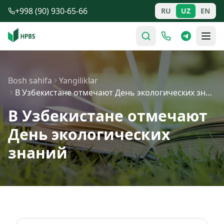
Tarkibga o'tish
+998 (90) 930-65-66
RU
UZ
EN
Bosh sahifa
Yangiliklar
В Узбекистане отмечают День экологических знаний
В Узбекистане отмечают
День экологических
знаний