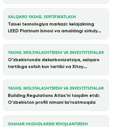
XALQARO YASHIL SERTIFIKATLASH
Taisei texnologiya markazi: kelajakning
LEED Platinum binosi va amaldagi sirkulyar
arxitektura
YASHIL MOLIYALASHTIRISH VA INVESTITSIYALAR
O‘zbekistonda dekarbonizatsiya, xalqaro
tartibga solish kun tartibi va Xitoy
investitsiyalari
YASHIL MOLIYALASHTIRISH VA INVESTITSIYALAR
Building Regulations Atlas’ni taqdim etdi:
O‘zbekiston profili nimani ko‘rsatmoqda
SHAHAR HUDUDLARINI RIVOJLANTIRISH