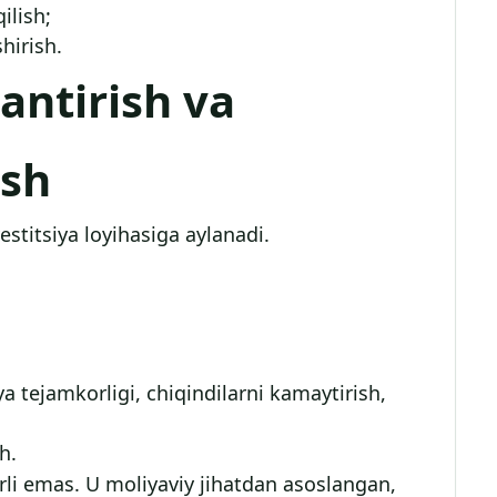
ilish;
hirish.
lantirish va
ish
estitsiya loyihasiga aylanadi.
ya tejamkorligi, chiqindilarni kamaytirish,
h.
arli emas. U moliyaviy jihatdan asoslangan,