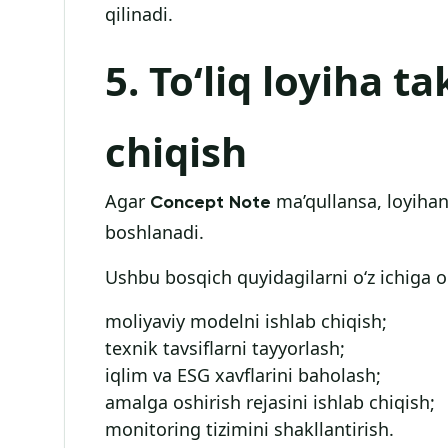
qilinadi.
5. To‘liq loyiha ta
chiqish
Agar
ma’qullansa, loyihani
Concept Note
boshlanadi.
Ushbu bosqich quyidagilarni o‘z ichiga o
moliyaviy modelni ishlab chiqish;
texnik tavsiflarni tayyorlash;
iqlim va ESG xavflarini baholash;
amalga oshirish rejasini ishlab chiqish;
monitoring tizimini shakllantirish.