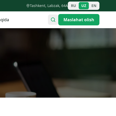
Tashkent, Labzak, 64A
RU
UZ
EN
qida
Maslahat olish