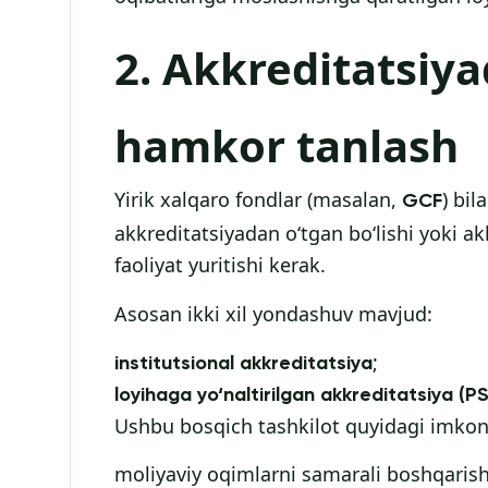
2. Akkreditatsiya
hamkor tanlash
Yirik xalqaro fondlar (masalan,
) bil
GCF
akkreditatsiyadan o‘tgan bo‘lishi yoki a
faoliyat yuritishi kerak.
Asosan ikki xil yondashuv mavjud:
;
institutsional akkreditatsiya
loyihaga yo‘naltirilgan akkreditatsiya (P
Ushbu bosqich tashkilot quyidagi imkoni
moliyaviy oqimlarni samarali boshqarish