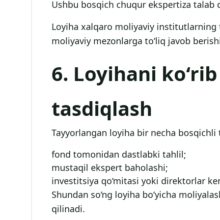
Ushbu bosqich chuqur ekspertiza talab q
Loyiha xalqaro moliyaviy institutlarning 
moliyaviy mezonlarga to‘liq javob berish
6. Loyihani ko‘rib
tasdiqlash
Tayyorlangan loyiha bir necha bosqichli 
fond tomonidan dastlabki tahlil;
mustaqil ekspert baholashi;
investitsiya qo‘mitasi yoki direktorlar ke
Shundan so‘ng loyiha bo‘yicha moliyalash
qilinadi.