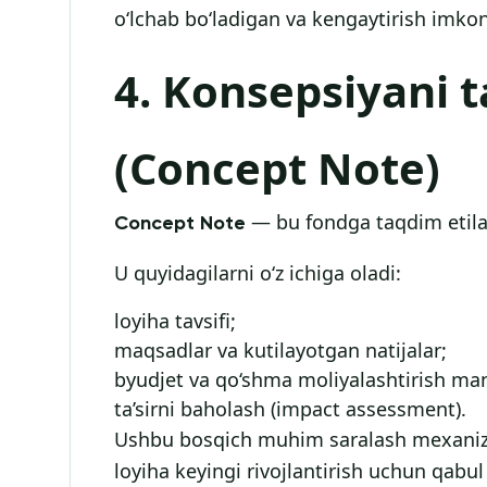
o‘lchab bo‘ladigan va kengaytirish imkon
4. Konsepsiyani 
(Concept Note)
— bu fondga taqdim etilad
Concept Note
U quyidagilarni o‘z ichiga oladi:
loyiha tavsifi;
maqsadlar va kutilayotgan natijalar;
byudjet va qo‘shma moliyalashtirish man
ta’sirni baholash (impact assessment).
Ushbu bosqich muhim saralash mexaniz
loyiha keyingi rivojlantirish uchun qabu