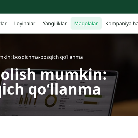
lar
Loyihalar
Yangiliklar
Maqolalar
Kompaniya ha
mkin: bosqichma-bosqich qo‘llanma
 olish mumkin:
ich qo‘llanma