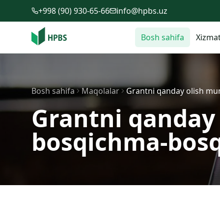
Tarkibga o'tish
+998 (90) 930-65-66
info@hpbs.uz
Bosh sahifa
Xizmat
Bosh sahifa
Maqolalar
Grantni qanday olish mu
Grantni qanday
bosqichma-bosq