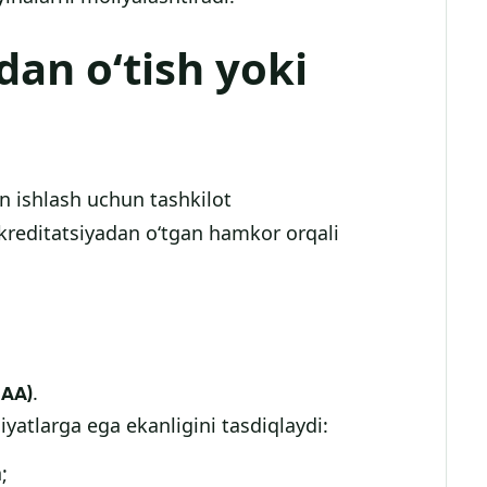
dan o‘tish yoki
an ishlash uchun tashkilot
kkreditatsiyadan o‘tgan hamkor orqali
.
SAA)
yatlarga ega ekanligini tasdiqlaydi:
;