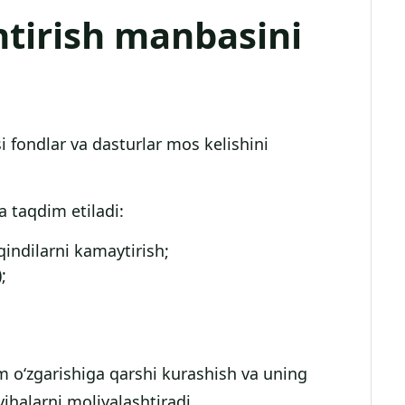
htirish manbasini
 fondlar va dasturlar mos kelishini
a taqdim etiladi:
qindilarni kamaytirish;
;
m o‘zgarishiga qarshi kurashish va uning
ihalarni moliyalashtiradi.