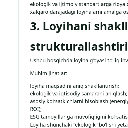
ekologik va ijtimoiy standartlarga rioya q
xalqaro darajadagi loyihalarni amalga os
3. Loyihani shakl
strukturallashtir
Ushbu bosqichda loyiha g‘oyasi to‘liq inv
Muhim jihatlar:
loyiha maqsadini aniq shakllantirish;
ekologik va iqtisodiy samarani aniqlash;
asosiy ko‘rsatkichlarni hisoblash (energi
ROI);
ESG tamoyillariga muvofiqligini ko‘rsatis
Loyiha shunchaki “ekologik” bo‘lishi yet