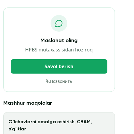
Maslahat oling
HPBS mutaxassisidan hoziroq
Savol berish
Позвонить
Mashhur maqolalar
O‘lchovlarni amalga oshirish, CBAM,
o‘g‘itlar