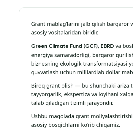
Grant mablag‘larini jalb qilish barqaror 
asosiy vositalaridan biridir.
va bosh
Green Climate Fund (GCF), EBRD
energiya samaradorligi, barqaror qurilis
biznesning ekologik transformatsiyasi yo‘
quvvatlash uchun milliardlab dollar mabl
Biroq grant olish — bu shunchaki ariza 
tayyorgarlik, ekspertiza va loyihani xalqa
talab qiladigan tizimli jarayondir.
Ushbu maqolada grant moliyalashtirishin
asosiy bosqichlarni ko‘rib chiqamiz.