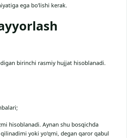
iyatiga ega bo‘lishi kerak.
tayyorlash
igan birinchi rasmiy hujjat hisoblanadi.
balari;
mi hisoblanadi. Aynan shu bosqichda
l qilinadimi yoki yo‘qmi, degan qaror qabul