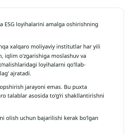
va ESG loyihalarini amalga oshirishning
qa xalqaro moliyaviy institutlar har yili
h, iqlim o‘zgarishiga moslashuv va
nalishlaridagi loyihalarni qo‘llab-
ag‘ ajratadi.
topshirish jarayoni emas. Bu puxta
ro talablar asosida to‘g‘ri shakllantirishni
i olish uchun bajarilishi kerak bo‘lgan