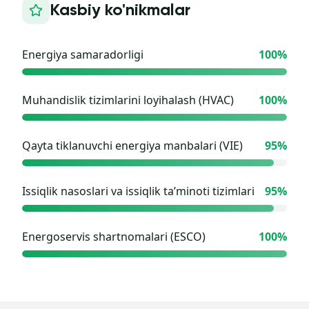
Kasbiy ko'nikmalar
Energiya samaradorligi
100
%
Muhandislik tizimlarini loyihalash (HVAC)
100
%
Qayta tiklanuvchi energiya manbalari (VIE)
95
%
Issiqlik nasoslari va issiqlik ta’minoti tizimlari
95
%
Energoservis shartnomalari (ESCO)
100
%