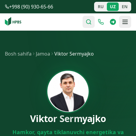
Tarkibga o'tish
+998 (90) 930-65-66
RU
UZ
EN
Bosh sahifa
Jamoa
Viktor Sermyajko
Viktor Sermyajko
Hamkor, qayta tiklanuvchi energetika va