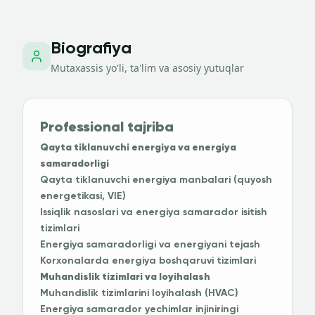
Biografiya
Mutaxassis yo'li, ta'lim va asosiy yutuqlar
Professional tajriba
Qayta tiklanuvchi energiya va energiya
samaradorligi
Qayta tiklanuvchi energiya manbalari (quyosh
energetikasi, VIE)
Issiqlik nasoslari va energiya samarador isitish
tizimlari
Energiya samaradorligi va energiyani tejash
Korxonalarda energiya boshqaruvi tizimlari
Muhandislik tizimlari va loyihalash
Muhandislik tizimlarini loyihalash (HVAC)
Energiya samarador yechimlar injiniringi