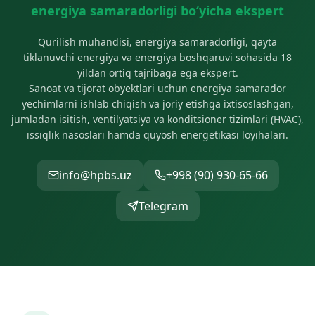
energiya samaradorligi bo‘yicha ekspert
Qurilish muhandisi, energiya samaradorligi, qayta
tiklanuvchi energiya va energiya boshqaruvi sohasida 18
yildan ortiq tajribaga ega ekspert.
Sanoat va tijorat obyektlari uchun energiya samarador
yechimlarni ishlab chiqish va joriy etishga ixtisoslashgan,
jumladan isitish, ventilyatsiya va konditsioner tizimlari (HVAC),
issiqlik nasoslari hamda quyosh energetikasi loyihalari.
info@hpbs.uz
+998 (90) 930-65-66
Telegram