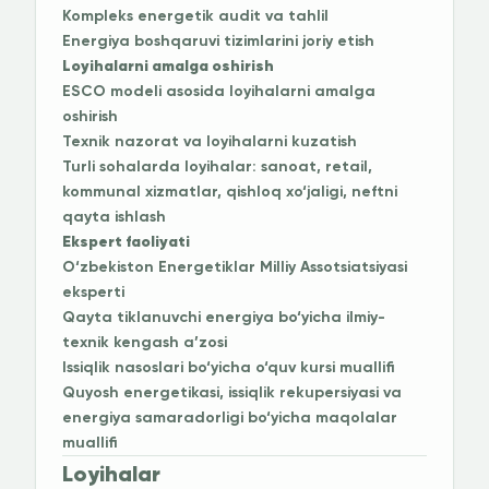
Kompleks energetik audit va tahlil
Energiya boshqaruvi tizimlarini joriy etish
Loyihalarni amalga oshirish
ESCO modeli asosida loyihalarni amalga
oshirish
Texnik nazorat va loyihalarni kuzatish
Turli sohalarda loyihalar: sanoat, retail,
kommunal xizmatlar, qishloq xo‘jaligi, neftni
qayta ishlash
Ekspert faoliyati
O‘zbekiston Energetiklar Milliy Assotsiatsiyasi
eksperti
Qayta tiklanuvchi energiya bo‘yicha ilmiy-
texnik kengash a’zosi
Issiqlik nasoslari bo‘yicha o‘quv kursi muallifi
Quyosh energetikasi, issiqlik rekupersiyasi va
energiya samaradorligi bo‘yicha maqolalar
muallifi
Loyihalar