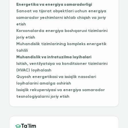
Energetika va energiya samaradorligi
Sanoat va tijorat obyektlari uchun energiya
samarador yechimlarni ishlab chiqish va joriy
etish
Korxonalarda energiya boshqaruvi tizimlarini
joriy etish
Muhandislik tizimlarining kompleks energetik
tahlili
Muhandislik va infratuzilma loyihalari
Isitish, ventilyatsiya va konditsioner tizimlarini
(HVAC) loyihalash
Quyosh energetikasi va issiqlik nasoslari
loyihalarini amalga oshirish
Issiqlik rekupersiyasi va energiya samarador
texnologiyalarni joriy etish
Ta'lim