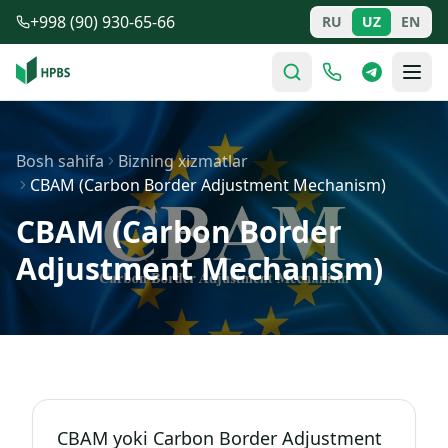
Tarkibga o'tish
+998 (90) 930-65-66
RU
UZ
EN
Bosh sahifa
Bizning xizmatlar
CBAM (Carbon Border Adjustment Mechanism)
CBAM (Carbon Border
Adjustment Mechanism)
CBAM yoki Carbon Border Adjustment