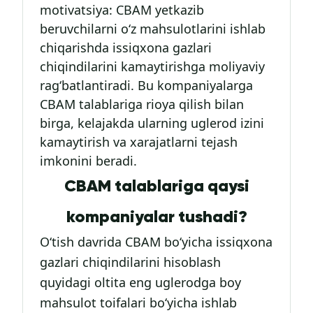
motivatsiya: CBAM yetkazib
beruvchilarni o‘z mahsulotlarini ishlab
chiqarishda issiqxona gazlari
chiqindilarini kamaytirishga moliyaviy
rag‘batlantiradi. Bu kompaniyalarga
CBAM talablariga rioya qilish bilan
birga, kelajakda ularning uglerod izini
kamaytirish va xarajatlarni tejash
imkonini beradi.
CBAM talablariga qaysi
kompaniyalar tushadi?
O‘tish davrida CBAM bo‘yicha issiqxona
gazlari chiqindilarini hisoblash
quyidagi oltita eng uglerodga boy
mahsulot toifalari bo‘yicha ishlab