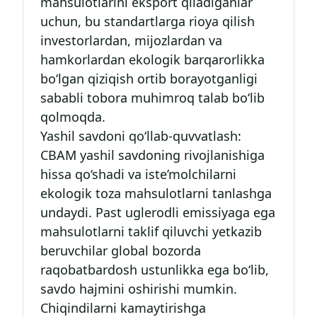
mahsulotlarini eksport qiladiganlar
uchun, bu standartlarga rioya qilish
investorlardan, mijozlardan va
hamkorlardan ekologik barqarorlikka
bo‘lgan qiziqish ortib borayotganligi
sababli tobora muhimroq talab bo‘lib
qolmoqda.
Yashil savdoni qo‘llab-quvvatlash:
CBAM yashil savdoning rivojlanishiga
hissa qo‘shadi va iste’molchilarni
ekologik toza mahsulotlarni tanlashga
undaydi. Past uglerodli emissiyaga ega
mahsulotlarni taklif qiluvchi yetkazib
beruvchilar global bozorda
raqobatbardosh ustunlikka ega bo‘lib,
savdo hajmini oshirishi mumkin.
Chiqindilarni kamaytirishga