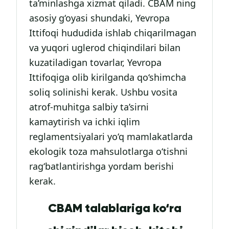
ta’minlashga xizmat qiladi. CBAM ning
asosiy g‘oyasi shundaki, Yevropa
Ittifoqi hududida ishlab chiqarilmagan
va yuqori uglerod chiqindilari bilan
kuzatiladigan tovarlar, Yevropa
Ittifoqiga olib kirilganda qo‘shimcha
soliq solinishi kerak. Ushbu vosita
atrof-muhitga salbiy ta’sirni
kamaytirish va ichki iqlim
reglamentsiyalari yo‘q mamlakatlarda
ekologik toza mahsulotlarga o‘tishni
rag‘batlantirishga yordam berishi
kerak.
CBAM talablariga ko‘ra