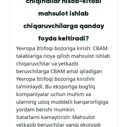
chiqindilar hisob-kitobi
mahsulot ishlab
chiqaruvchilarga qanday
foyda keltiradi?
Yevropa Ittifoqi bozoriga kirish: CBAM
talablariga rioya qilish mahsulot ishlab
chiqaruvchilar va yetkazib
beruvchilarga CBAM amal qiladigan
Yevropa Ittifoqi bozoriga kirishni
ta’minlaydi. Bu eksportga bog‘liq
kompaniyalar uchun muhim va
ularning uzoq muddatli barqarorligiga
yordam berishi mumkin.
Xatarlarni kamaytirish: Mahsulot
yetkazib beruvchilar yangi ekologik