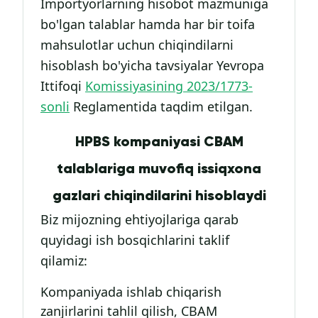
Importyorlarning hisobot mazmuniga
bo'lgan talablar hamda har bir toifa
mahsulotlar uchun chiqindilarni
hisoblash bo'yicha tavsiyalar Yevropa
Ittifoqi
Komissiyasining 2023/1773-
sonli
Reglamentida taqdim etilgan.
HPBS kompaniyasi CBAM
talablariga muvofiq issiqxona
gazlari chiqindilarini hisoblaydi
Biz mijozning ehtiyojlariga qarab
quyidagi ish bosqichlarini taklif
qilamiz:
Kompaniyada ishlab chiqarish
zanjirlarini tahlil qilish, CBAM