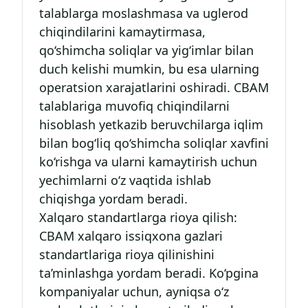
talablarga moslashmasa va uglerod
chiqindilarini kamaytirmasa,
qo‘shimcha soliqlar va yig‘imlar bilan
duch kelishi mumkin, bu esa ularning
operatsion xarajatlarini oshiradi. CBAM
talablariga muvofiq chiqindilarni
hisoblash yetkazib beruvchilarga iqlim
bilan bog‘liq qo‘shimcha soliqlar xavfini
ko‘rishga va ularni kamaytirish uchun
yechimlarni o‘z vaqtida ishlab
chiqishga yordam beradi.
Xalqaro standartlarga rioya qilish:
CBAM xalqaro issiqxona gazlari
standartlariga rioya qilinishini
ta’minlashga yordam beradi. Ko‘pgina
kompaniyalar uchun, ayniqsa o‘z