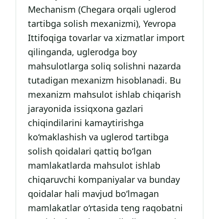
Mechanism (Chegara orqali uglerod
tartibga solish mexanizmi), Yevropa
Ittifoqiga tovarlar va xizmatlar import
qilinganda, uglerodga boy
mahsulotlarga soliq solishni nazarda
tutadigan mexanizm hisoblanadi. Bu
mexanizm mahsulot ishlab chiqarish
jarayonida issiqxona gazlari
chiqindilarini kamaytirishga
ko‘maklashish va uglerod tartibga
solish qoidalari qattiq bo‘lgan
mamlakatlarda mahsulot ishlab
chiqaruvchi kompaniyalar va bunday
qoidalar hali mavjud bo‘lmagan
mamlakatlar o‘rtasida teng raqobatni