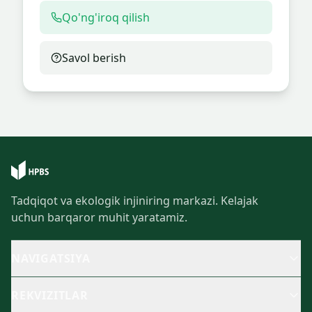
Qo'ng'iroq qilish
Savol berish
Tadqiqot va ekologik injiniring markazi. Kelajak
uchun barqaror muhit yaratamiz.
NAVIGATSIYA
REKVIZITLAR