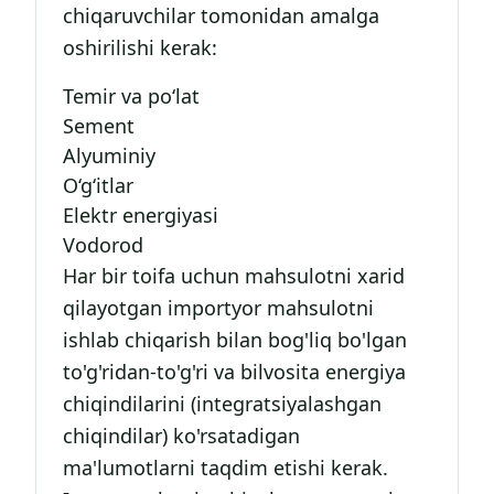
chiqaruvchilar tomonidan amalga
oshirilishi kerak:
Temir va po‘lat
Sement
Alyuminiy
O‘g‘itlar
Elektr energiyasi
Vodorod
Har bir toifa uchun mahsulotni xarid
qilayotgan importyor mahsulotni
ishlab chiqarish bilan bog'liq bo'lgan
to'g'ridan-to'g'ri va bilvosita energiya
chiqindilarini (integratsiyalashgan
chiqindilar) ko'rsatadigan
ma'lumotlarni taqdim etishi kerak.