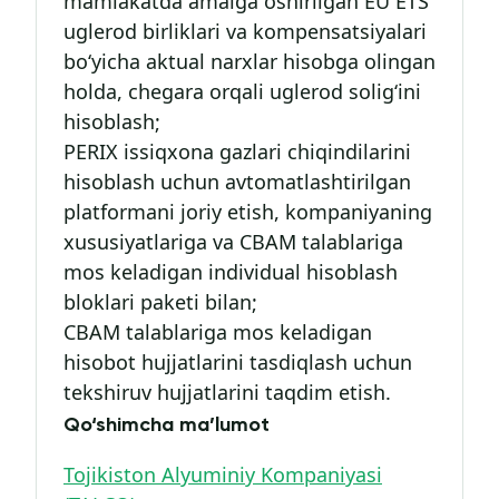
mamlakatda amalga oshirilgan EU ETS
uglerod birliklari va kompensatsiyalari
bo‘yicha aktual narxlar hisobga olingan
holda, chegara orqali uglerod solig‘ini
hisoblash;
PERIX issiqxona gazlari chiqindilarini
hisoblash uchun avtomatlashtirilgan
platformani joriy etish, kompaniyaning
xususiyatlariga va CBAM talablariga
mos keladigan individual hisoblash
bloklari paketi bilan;
CBAM talablariga mos keladigan
hisobot hujjatlarini tasdiqlash uchun
tekshiruv hujjatlarini taqdim etish.
Qo‘shimcha ma’lumot
Tojikiston Alyuminiy Kompaniyasi