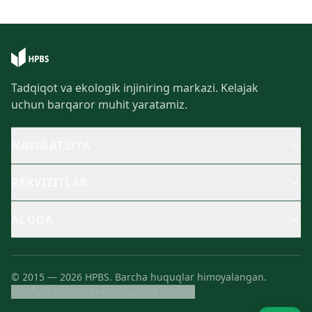
Tadqiqot va ekologik injiniring markazi. Kelajak
uchun barqaror muhit yaratamiz.
NAVIGATSIYA
REKVIZITLAR
ALOQA
©
2015
—
2026
HPBS.
Barcha huquqlar himoyalangan.
Maxfiylik siyosati
Antikorrupsiya siyosati