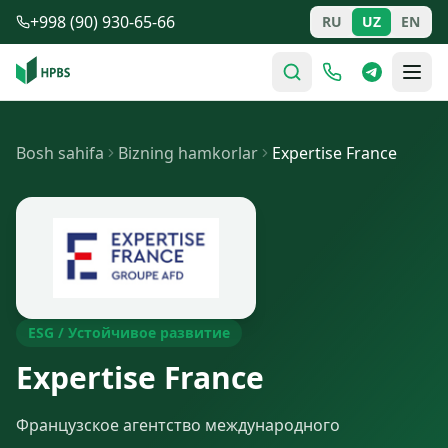
Tarkibga o'tish
+998 (90) 930-65-66
RU
UZ
EN
Bosh sahifa
Bizning hamkorlar
Expertise France
ESG / Устойчивое развитие
Expertise France
Французское агентство международного