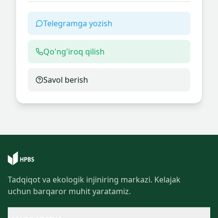
Telegramga yozish
Qo'ng'iroq qilish
Savol berish
Tadqiqot va ekologik injiniring markazi. Kelajak
uchun barqaror muhit yaratamiz.