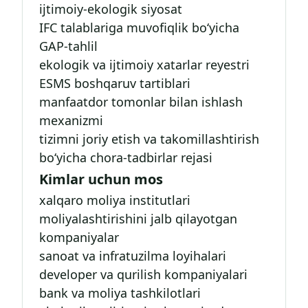
ijtimoiy-ekologik siyosat
IFC talablariga muvofiqlik bo‘yicha
GAP-tahlil
ekologik va ijtimoiy xatarlar reyestri
ESMS boshqaruv tartiblari
manfaatdor tomonlar bilan ishlash
mexanizmi
tizimni joriy etish va takomillashtirish
bo‘yicha chora-tadbirlar rejasi
Kimlar uchun mos
xalqaro moliya institutlari
moliyalashtirishini jalb qilayotgan
kompaniyalar
sanoat va infratuzilma loyihalari
developer va qurilish kompaniyalari
bank va moliya tashkilotlari