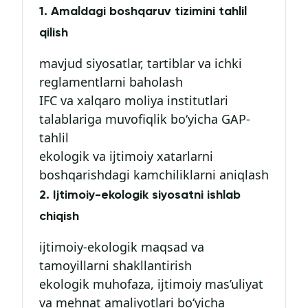
1. Amaldagi boshqaruv tizimini tahlil
qilish
mavjud siyosatlar, tartiblar va ichki
reglamentlarni baholash
IFC va xalqaro moliya institutlari
talablariga muvofiqlik bo‘yicha GAP-
tahlil
ekologik va ijtimoiy xatarlarni
boshqarishdagi kamchiliklarni aniqlash
2. Ijtimoiy-ekologik siyosatni ishlab
chiqish
ijtimoiy-ekologik maqsad va
tamoyillarni shakllantirish
ekologik muhofaza, ijtimoiy mas’uliyat
va mehnat amaliyotlari bo‘yicha