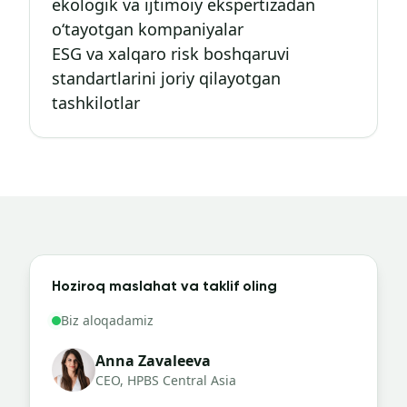
ekologik va ijtimoiy ekspertizadan
o‘tayotgan kompaniyalar
ESG va xalqaro risk boshqaruvi
standartlarini joriy qilayotgan
tashkilotlar
Hoziroq maslahat va taklif oling
Biz aloqadamiz
Anna Zavaleeva
CEO, HPBS Central Asia