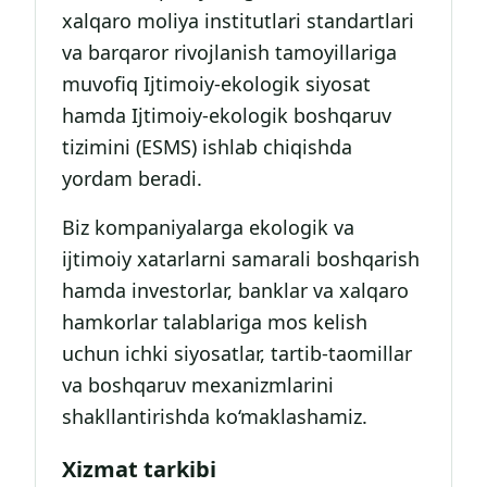
xalqaro moliya institutlari standartlari
va barqaror rivojlanish tamoyillariga
muvofiq Ijtimoiy-ekologik siyosat
hamda Ijtimoiy-ekologik boshqaruv
tizimini (ESMS) ishlab chiqishda
yordam beradi.
Biz kompaniyalarga ekologik va
ijtimoiy xatarlarni samarali boshqarish
hamda investorlar, banklar va xalqaro
hamkorlar talablariga mos kelish
uchun ichki siyosatlar, tartib-taomillar
va boshqaruv mexanizmlarini
shakllantirishda ko‘maklashamiz.
Xizmat tarkibi