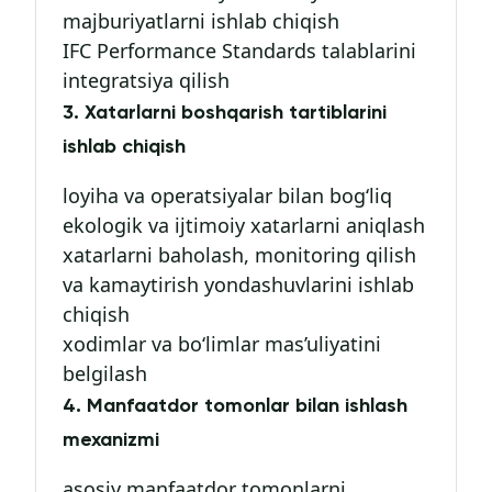
majburiyatlarni ishlab chiqish
IFC Performance Standards talablarini
integratsiya qilish
3. Xatarlarni boshqarish tartiblarini
ishlab chiqish
loyiha va operatsiyalar bilan bog‘liq
ekologik va ijtimoiy xatarlarni aniqlash
xatarlarni baholash, monitoring qilish
va kamaytirish yondashuvlarini ishlab
chiqish
xodimlar va bo‘limlar mas’uliyatini
belgilash
4. Manfaatdor tomonlar bilan ishlash
mexanizmi
asosiy manfaatdor tomonlarni