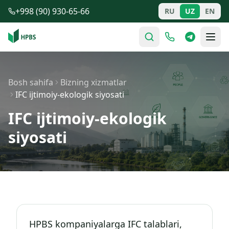
Tarkibga o'tish
+998 (90) 930-65-66
RU
UZ
EN
Bosh sahifa
Bizning xizmatlar
IFC ijtimoiy-ekologik siyosati
IFC ijtimoiy-ekologik
siyosati
HPBS kompaniyalarga IFC talablari,