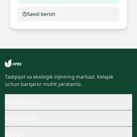
Savol berish
Tadqiqot va ekologik injiniring markazi. Kelajak
uchun barqaror muhit yaratamiz.
NAVIGATSIYA
REKVIZITLAR
ALOQA