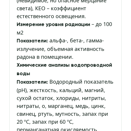
(невидимое, но опасное мерцание
света), КЕО – коэффициент
естественного освещения.
– до 100
Измерение уровня радиации
м2
альфа-, бета-, гамма-
Показатели:
излучение, объемная активность
радона в помещении.
Химические анализы водопроводной
воды
Водородный показатель
Показатели:
(рН), жесткость, кальций, магний,
сухой остаток, хлориды, нитриты,
нитраты, о, марганец, медь, цинк,
свинец, ртуть, мутность, запах при
20 ºС, запах при 60 ºС,
перманганатная окисляемость