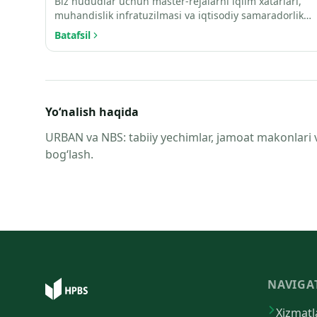
Biz hududlar uchun master-rejalarni iqlim xatarlari,
muhandislik infratuzilmasi va iqtisodiy samaradorlikni
hi…
Batafsil
Yo‘nalish haqida
URBAN va NBS: tabiiy yechimlar, jamoat makonlari va 
bog‘lash.
NAVIGA
Xizmatl