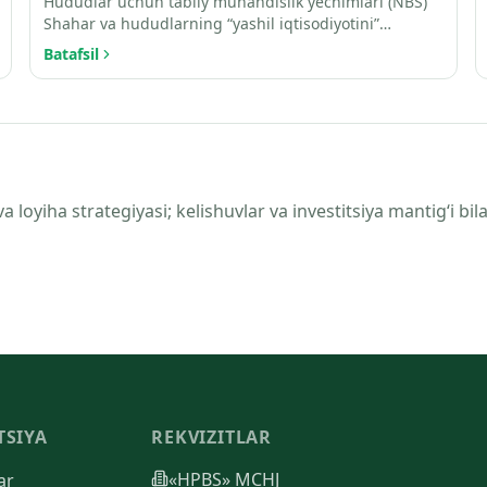
Hududlar uchun tabiiy muhandislik yechimlari (NBS)
Shahar va hududlarning “yashil iqtisodiyotini”
optimallasht…
Batafsil
loyiha strategiyasi; kelishuvlar va investitsiya mantig‘i bil
TSIYA
REKVIZITLAR
«HPBS» MCHJ
ar