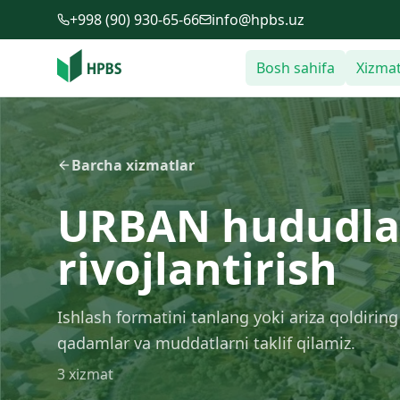
Tarkibga o'tish
+998 (90) 930-65-66
info@hpbs.uz
Bosh sahifa
Xizmat
Barcha xizmatlar
URBAN hududla
rivojlantirish
Ishlash formatini tanlang yoki ariza qoldirin
qadamlar va muddatlarni taklif qilamiz.
3
xizmat