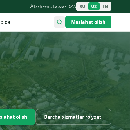
Tashkent, Labzak, 64A
RU
UZ
EN
qida
Maslahat olish
slahat olish
Barcha xizmatlar ro‘yxati