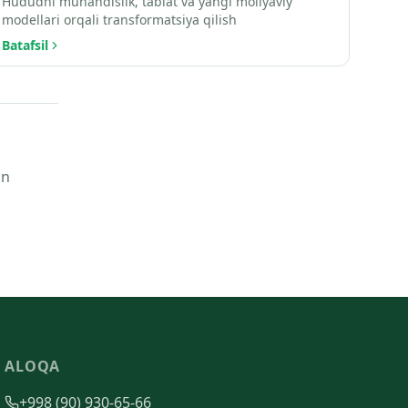
Hududni muhandislik, tabiat va yangi moliyaviy
modellari orqali transformatsiya qilish
Batafsil
an
ALOQA
+998 (90) 930-65-66