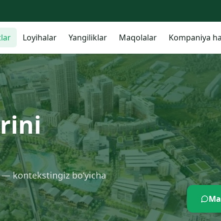
lar
Loyihalar
Yangiliklar
Maqolalar
Kompaniya ha
rini
g — kontekstingiz bo‘yicha
Ma