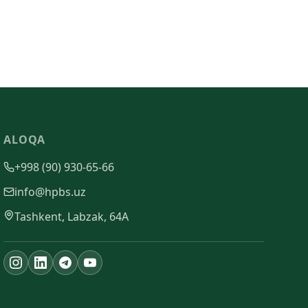
ALOQA
+998 (90) 930-65-66
info@hpbs.uz
Tashkent, Labzak, 64A