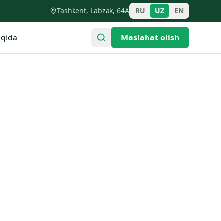
Tashkent, Labzak, 64A
RU
UZ
EN
qida
Maslahat olish