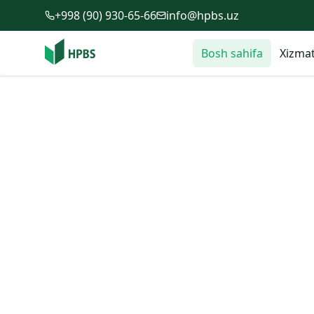
Tarkibga o'tish
+998 (90) 930-65-66
info@hpbs.uz
Bosh sahifa
Xizmat