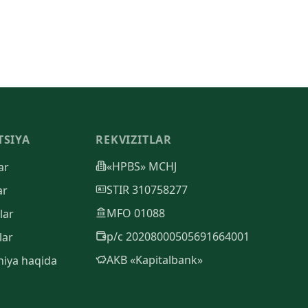
TSIYA
REKVIZITLAR
«HPBS» MCHJ
ar
STIR 310758277
ar
MFO 01088
lar
р/с 20208000505691664001
lar
AKB «Kapitalbank»
iya haqida