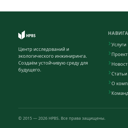
НАВИГ
Услуги
Центр исследований и
Проек
экологического инжиниринга.
Создаём устойчивую среду для
Новост
будущего.
Статьи
О комп
Коман
©
2015
—
2026
HPBS.
Все права защищены.