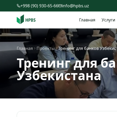
Перейти к содержимому
+998 (90) 930-65-66
info@hpbs.uz
Главная
Услуги
Главная
Проекты
Тренинг для банков Узбекис
Тренинг для б
Узбекистана