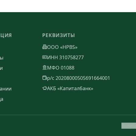
АЦИЯ
РЕКВИЗИТЫ
ООО «HPBS»
ИНН 310758277
ты
МФО 01088
и
р/с 20208000505691664001
АКБ «Капиталбанк»
ании
да
Полит