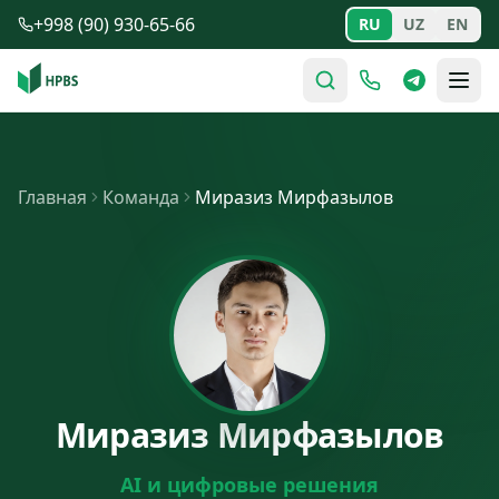
Перейти к содержимому
+998 (90) 930-65-66
RU
UZ
EN
Главная
Команда
Миразиз Мирфазылов
Миразиз Мирфазылов
AI и цифровые решения