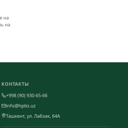
е на
ль на
КОНТАКТЫ
+998 (90) 930-65-66
info@hpbs.uz
Ташкент, ул. Лабзак, 64А