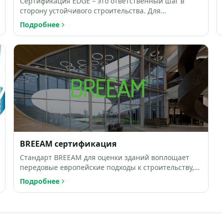
Сертификация EDGE – это ответственный шаг в
сторону устойчивого строительства. Для
обеспечения объективности п…
Подробнее
BREEAM сертификация
Стандарт BREEAM для оценки зданий воплощает
передовые европейские подходы к строительству,
целью которых являе…
Подробнее