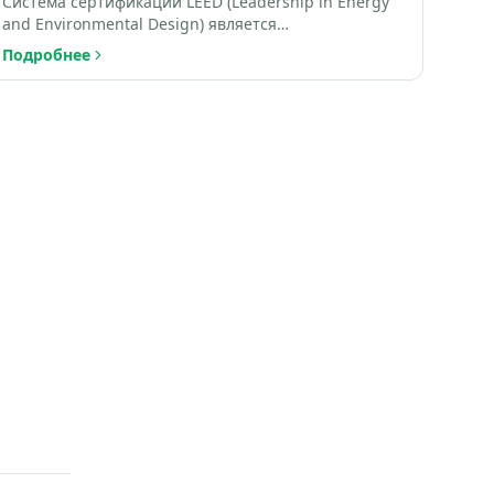
Система сертификации LEED (Leadership in Energy
and Environmental Design) является
международным стандартом оц…
Подробнее