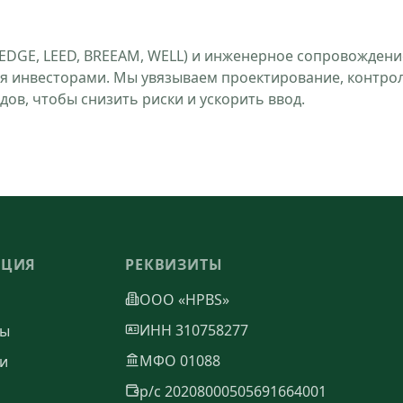
EDGE, LEED, BREEAM, WELL) и инженерное сопровождени
ния инвесторами. Мы увязываем проектирование, контро
дов, чтобы снизить риски и ускорить ввод.
АЦИЯ
РЕКВИЗИТЫ
ООО «HPBS»
ИНН 310758277
ты
МФО 01088
и
р/с 20208000505691664001