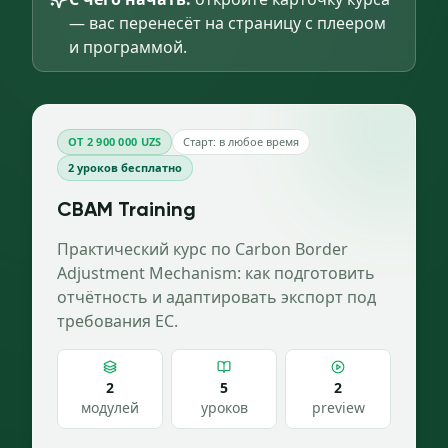
— вас перенесёт на страницу с плеером
и программой.
ОТ 2 900 000 UZS
Старт: в любое время
2
уроков бесплатно
CBAM Training
Практический курс по Carbon Border
Adjustment Mechanism: как подготовить
отчётность и адаптировать экспорт под
требования ЕС.
2
5
2
модулей
уроков
preview