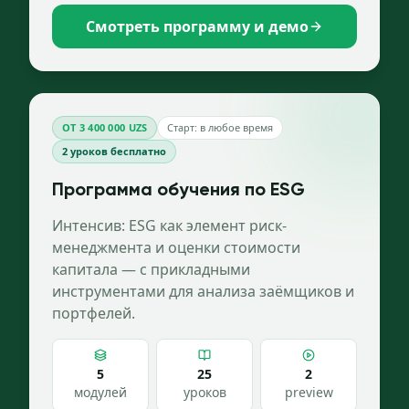
Смотреть программу и демо
ОТ 3 400 000 UZS
Старт: в любое время
2
уроков бесплатно
Программа обучения по ESG
Интенсив: ESG как элемент риск-
менеджмента и оценки стоимости
капитала — с прикладными
инструментами для анализа заёмщиков и
портфелей.
5
25
2
модулей
уроков
preview