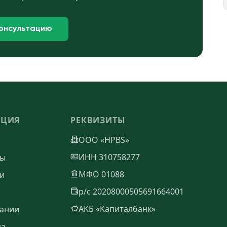
консультацию
АЦИЯ
РЕКВИЗИТЫ
ООО «HPBS»
ИНН 310758277
ты
МФО 01088
и
р/с 20208000505691664001
АКБ «Капиталбанк»
ании
да