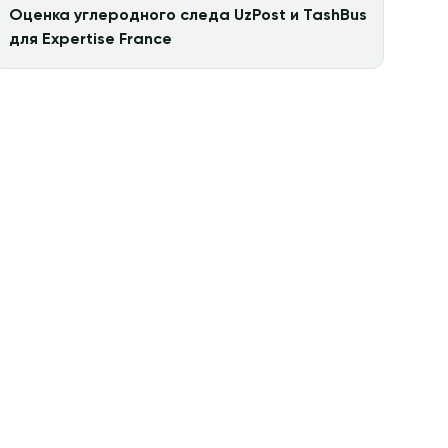
Оценка углеродного следа UzPost и TashBus
для Expertise France