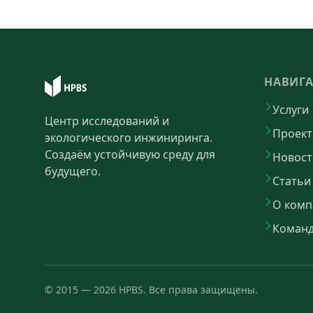
НАВИГ
Услуги
Центр исследований и
Проек
экологического инжиниринга.
Создаём устойчивую среду для
Новост
будущего.
Статьи
О комп
Коман
©
2015
—
2026
HPBS.
Все права защищены.