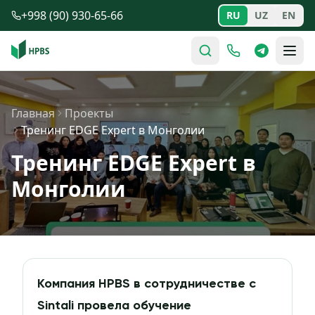
Перейти к содержимому
+998 (90) 930-65-66
RU
UZ
EN
Главная
Проекты
Тренинг EDGE Expert в Монголии
Тренинг EDGE Expert в
Монголии
Компания HPBS в сотрудничестве с
Sintali провела обучение